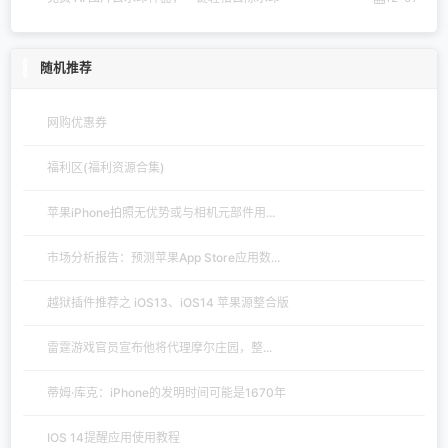
随机推荐
网购优惠券
福利区(福利资源合集)
苹果iPhone拍照无优势或与相机元部件用...
市场分析报告：预测苹果App Store应用数...
越狱插件推荐之 iOS13、iOS14 苹果源整合版
雷霆游戏官员宣布他将代理摩尔庄园，整...
蒂姆·库克：iPhone的发明时间可能是1670年
IOS 14提醒应用使用教程