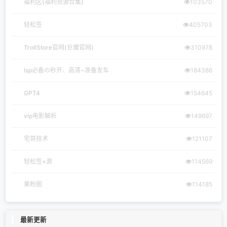
福利区(福利资源合集)
103570
轻松签
405703
TrollStore官网(巨魔官网)
310978
lsp必备の秒开、高清~准备发车
184386
GPT4
154645
vip电影解析
149697
宅哥技术
121107
轻松签+源
114569
果粉圈
114185
最新更新