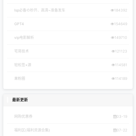
lsp必备の秒开、高清~准备发车
184392
GPT4
154649
vip电影解析
149710
宅哥技术
121123
轻松签+源
114581
果粉圈
114189
最新更新
网购优惠券
03-19
福利区(福利资源合集)
07-22