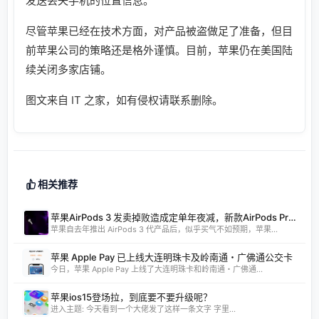
发送丢失手机的位置信息。
尽管苹果已经在技术方面，对产品被盗做足了准备，但目
前苹果公司的策略还是格外谨慎。目前，苹果仍在美国陆
续关闭多家店铺。
图文来自 IT 之家，如有侵权请联系删除。
相关推荐
苹果AirPods 3 发卖掉败造成定单年夜减，新款AirPods Pro 将调剂
苹果自去年推出 AirPods 3 代产品后，似乎买气不如预期，苹果...
苹果 Apple Pay 已上线大连明珠卡及岭南通・广佛通公交卡
今日，苹果 Apple Pay 上线了大连明珠卡和岭南通・广佛通...
苹果ios15登场拉，到底要不要升级呢？
进入主题: 今天看到一个大佬发了这样一条文字 字里...