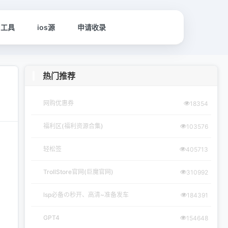
名工具
ios源
申请收录
热门推荐
网购优惠券
18354
福利区(福利资源合集)
103576
轻松签
405713
TrollStore官网(巨魔官网)
310992
lsp必备の秒开、高清~准备发车
184391
GPT4
154648