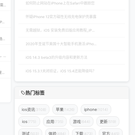
如何防止网站在iPhone上在Safari中跟踪您
iPA资源一站式下载平台——ipapark.com ipapark.com 专注提供 iPhone、iPad、iPod 软体的 IPA 文件下载服务，覆盖 iOS4 至 iOS16 全系统版本，满足不同机型的用户需求。无论是正版砸壳、开心版软件，还是越狱插件、免费证书，都可在本站快速获取。 核心优势 **全网最全 ip
怀疑iPhone 12官方磁性无线充电保护壳暴露
CyPwn IPA Library——最全的 iOS Sideloading 资源库 The CyPwn IPA Library is the most complete sideloading library available for iOS devices. 这里聚合了海量 IPA 包，覆盖 Jailbreak
无需越狱，iOS 安装免费旧版应用教程_iP...
Скачать бесплатно игры и приложения для iOS – 轻松获取海量精品 在 iklassika.ru，您可以 Скачать 各类 бесплатно 的 игры 与 приложения，专为 iOS 设备打造。平台汇聚最新、最热的移动资源，让用户无需繁琐搜索，一键下载，畅享无
2020年圣诞节美国十大智能手机激活:iPho...
appdb — 独立可信的 iOS / iPadOS / macOS 应用市场 appdb 是目前最大的 独立 marketplace，专注于 iOS、iPadOS 与 macOS 生态。无论是开发者想要免费发布应用，还是普通用户想要安全、私密地下载安装自己需要的 app，都可以在这里轻松实现。 核心优势 免费发布：开
iOS 14.3 beta3的升级内容和更新方法
iOS 15.3.1关闭验证，iOS 15.4还能降级吗？
钟意助手‑JoiHouse钟意小屋：果粉的专属 iOS 探索平台 钟意Apple助手（JoiHouse钟意小屋）致力于为 iPhone、iPad 用户提供最新、最全的 iOS 资源与实用技巧。这里汇聚了巨魔商店TrollStore、系统定制、越狱JailBreak等热门内容，让每一位果粉都能轻松玩转 iOS 的无限可能
热门标签
ios资讯
苹果
iphone
(3108)
(1426)
(1014)
ios
应用
游戏
更新
(775)
(735)
(644)
(519)
测试
体验
下载
官方
(503)
(484)
(473)
(445)