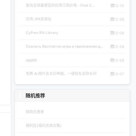
查找全球最便宜的应用订阅价格 - Find C...
12-10
应用-iPA资源站
12-08
CyPwn IPA Library
12-08
Скачать бесплатно игры и приложения д...
12-08
appdb
12-08
免费 AI 图片去水印神器，一键轻松去除水印
12-07
随机推荐
网购优惠券
福利区(福利资源合集)