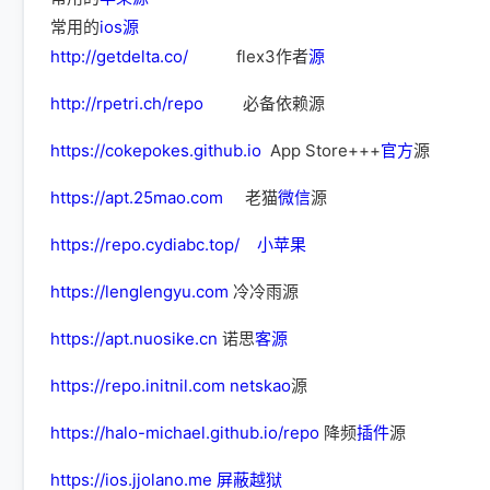
常用的
ios源
http://getdelta.co/
flex3作者
源
http://rpetri.ch/repo
必备依赖源
https://cokepokes.github.io
App Store+++
官方
源
https://apt.25mao.com
老猫
微信
源
https://repo.cydiabc.top/
小苹果
https://lenglengyu.com
冷冷雨源
https://apt.nuosike.cn
诺思
客源
https://repo.initnil.com
netskao
源
https://halo-michael.github.io/repo
降频
插件
源
https://ios.jjolano.me
屏蔽
越狱