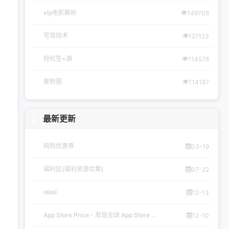
vip电影解析
149708
宅哥技术
121123
轻松签+源
114578
果粉圈
114187
最新更新
网购优惠券
03-19
福利区(福利资源合集)
07-22
olioli
12-13
App Store Price - 发现全球 App Store ...
12-10