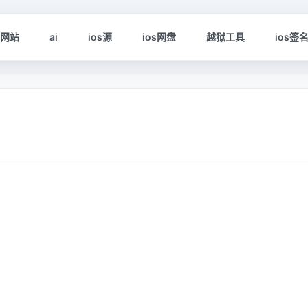
s网站
ai
ios源
ios网盘
越狱工具
ios签