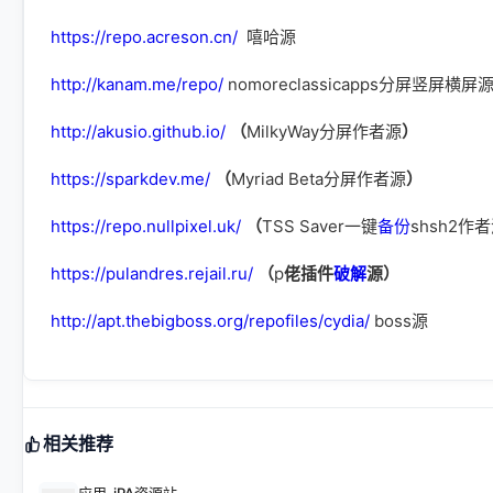
https://repo.acreson.cn/
嘻哈源
http://kanam.me/repo/
nomoreclassicapps分屏竖屏横屏
http://akusio.github.io/
（
MilkyWay分屏作者源
）
https://sparkdev.me/
（
Myriad Beta分屏作者源
）
https://repo.nullpixel.uk/
（
TSS Saver一键
备份
shsh2作
https://pulandres.rejail.ru/
（
p
佬插件
破解
源）
http://apt.thebigboss.org/repofiles/cydia/
boss源
相关推荐
应用-iPA资源站