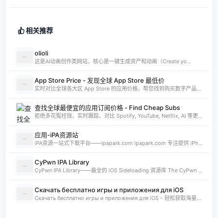
相关推荐
olioli
这是AI动画创作类网站，核心是一键生成资产和动画（Create yo...
App Store Price - 发现全球 App Store 最低价
实时对比全球各大区 App Store 的应用价格，帮您找到购买数字产品的最佳时机。支持实时汇率换算和 AI 智能分析。
查找全球最便宜的应用订阅价格 - Find Cheap Subs
拒绝多花冤枉钱，实时跟踪、对比 Spotify, YouTube, Netflix, AI 等更多 App 的全球订阅价格。发现 App Store 最低价国家，订阅费用立省 80%。
应用-iPA资源站
iPA资源一站式下载平台——ipapark.com ipapark.com 专注提供 iPhone、iPad、iPod 软体的 IPA 文件下载服务，覆盖 iOS4 至 iOS16 全系统版本，满足不同机型的用户需求。无论是正版砸壳、开心版软件，还是越狱插件、免费证书，都可在本站快速获取。 核心优势 **全网最全 ip
CyPwn IPA Library
CyPwn IPA Library——最全的 iOS Sideloading 资源库 The CyPwn IPA Library is the most complete sideloading library available for iOS devices. 这里聚合了海量 IPA 包，覆盖 Jailbreak
Скачать бесплатно игры и приложения для iOS
Скачать бесплатно игры и приложения для iOS – 轻松获取海量精品 在 iklassika.ru，您可以 Скачать 各类 бесплатно 的 игры 与 приложения，专为 iOS 设备打造。平台汇聚最新、最热的移动资源，让用户无需繁琐搜索，一键下载，畅享无