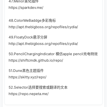
47.Melior美化插件
https://sparkdev.me/
48.ColorMeBaddge多彩角标
http://apt.thebigboss.org/repofiles/cydia/
49.FloatyDock悬浮分屏
http://apt.thebigboss.org/repofiles/cydia/
50.PencilChargingIndicator 模仿apple pencil充电特效
https://shiftcmdk.github.io/repo/
51.Dune黑色主题插件
https://skitty.xyz/repo/
52.Selector选择要搜索或翻译的文本
https://repo.nepeta.me/