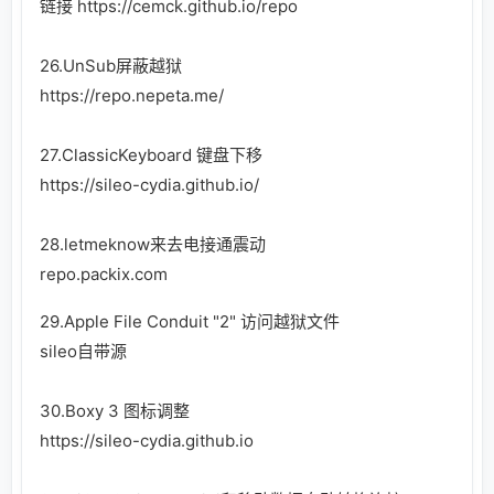
链接
https://cemck.github.io/repo
26.UnSub屏蔽越狱
https://repo.nepeta.me/
27.ClassicKeyboard 键盘下移
https://sileo-cydia.github.io/
28.letmeknow来去电接通震动
repo.packix.com
29.Apple File Conduit "2" 访问越狱文件
sileo自带源
30.Boxy 3 图标调整
https://sileo-cydia.github.io