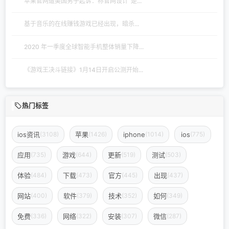
苹果官网遭美国男子起诉：称官网设计“是...
基于音乐的在线赚钱游戏已经出现，暗杀...
2020 年一季度全球智能手机整体销量下降...
《游戏王决斗链接》1月14日开启公测开始...
热门标签
ios资讯
苹果
iphone
ios
(3108)
(1426)
(1014)
(775)
应用
游戏
更新
测试
(735)
(644)
(519)
(503)
体验
下载
官方
出现
(484)
(473)
(445)
(437)
网站
软件
技术
如何
(400)
(379)
(352)
(349)
免费
网络
安装
微信
(336)
(322)
(307)
(287)