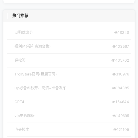
热门推荐
网购优惠券
18348
福利区(福利资源合集)
103567
轻松签
405702
TrollStore官网(巨魔官网)
310976
lsp必备の秒开、高清~准备发车
184385
GPT4
154644
vip电影解析
149695
宅哥技术
121105