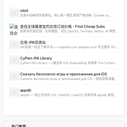
olioli
这是AI动画创作类网站，核心是一键生成资产和动画（Create yo...
查找全球最便宜的应用订阅价格 - Find Cheap Subs
拒绝多花冤枉钱，实时跟踪、对比 Spotify, YouTube, Netflix, AI 等更多 App 的全球订阅价格。发现 App Store 最低价国家，订阅费用立省 80%。
应用-iPA资源站
iPA资源一站式下载平台——ipapark.com ipapark.com 专注提供 iPhone、iPad、iPod 软体的 IPA 文件下载服务，覆盖 iOS4 至 iOS16 全系统版本，满足不同机型的用户需求。无论是正版砸壳、开心版软件，还是越狱插件、免费证书，都可在本站快速获取。 核心优势 **全网最全 ip
CyPwn IPA Library
CyPwn IPA Library——最全的 iOS Sideloading 资源库 The CyPwn IPA Library is the most complete sideloading library available for iOS devices. 这里聚合了海量 IPA 包，覆盖 Jailbreak
Скачать бесплатно игры и приложения для iOS
Скачать бесплатно игры и приложения для iOS – 轻松获取海量精品 在 iklassika.ru，您可以 Скачать 各类 бесплатно 的 игры 与 приложения，专为 iOS 设备打造。平台汇聚最新、最热的移动资源，让用户无需繁琐搜索，一键下载，畅享无
appdb
appdb — 独立可信的 iOS / iPadOS / macOS 应用市场 appdb 是目前最大的 独立 marketplace，专注于 iOS、iPadOS 与 macOS 生态。无论是开发者想要免费发布应用，还是普通用户想要安全、私密地下载安装自己需要的 app，都可以在这里轻松实现。 核心优势 免费发布：开
热门推荐