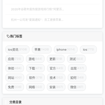
2020年谷歌年度热搜游戏排行榜:“阿蒙苏...
杭州一公司发“爱国通知”：员工更换苹果...
热门标签
ios资讯
苹果
iphone
ios
(3108)
(1426)
(1014)
(775)
应用
游戏
更新
测试
(735)
(644)
(519)
(503)
体验
下载
官方
出现
(484)
(473)
(445)
(437)
网站
软件
技术
如何
(400)
(379)
(352)
(349)
免费
网络
安装
微信
(336)
(322)
(307)
(287)
分类目录