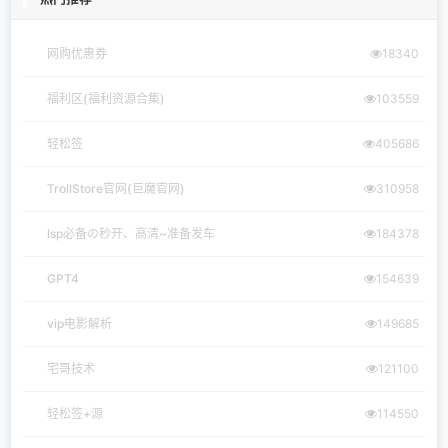
网购优惠券
18340
福利区(福利资源合集)
103559
轻松签
405686
TrollStore官网(巨魔官网)
310958
lsp必备の秒开、高清~准备发车
184378
GPT4
154639
vip电影解析
149685
宅哥技术
121100
轻松签+源
114550