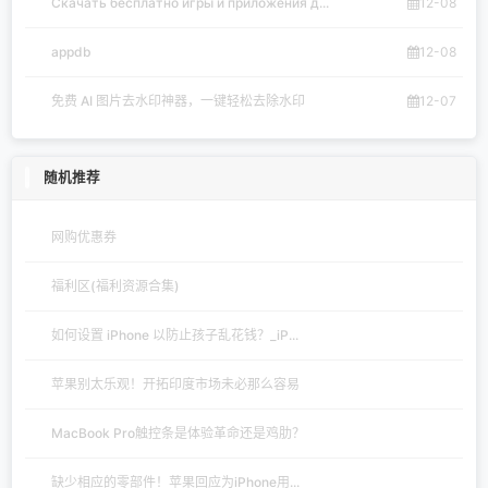
Скачать бесплатно игры и приложения д...
12-08
appdb
12-08
免费 AI 图片去水印神器，一键轻松去除水印
12-07
随机推荐
网购优惠券
福利区(福利资源合集)
如何设置 iPhone 以防止孩子乱花钱？_iP...
苹果别太乐观！开拓印度市场未必那么容易
MacBook Pro触控条是体验革命还是鸡肋？
缺少相应的零部件！苹果回应为iPhone用...