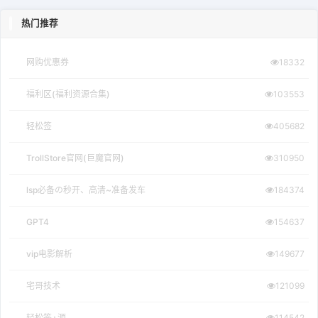
热门推荐
网购优惠券
18332
福利区(福利资源合集)
103553
轻松签
405682
TrollStore官网(巨魔官网)
310950
lsp必备の秒开、高清~准备发车
184374
GPT4
154637
vip电影解析
149677
宅哥技术
121099
轻松签+源
114542