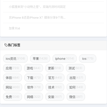
小狐狸来到“小动物之星”，双端内测时间固定
买iPhone 8还是iPhone X？媒体分享9个购...
加拿大id
热门标签
ios资讯
苹果
iphone
ios
(3108)
(1426)
(1014)
(775)
应用
游戏
更新
测试
(735)
(644)
(519)
(503)
体验
下载
官方
出现
(484)
(473)
(445)
(437)
网站
软件
技术
如何
(400)
(379)
(352)
(349)
免费
网络
安装
微信
(336)
(322)
(307)
(287)