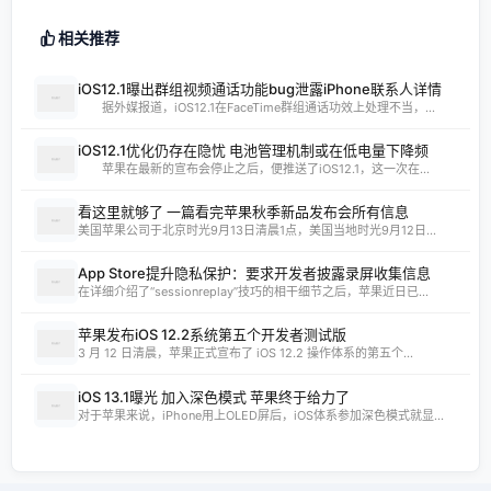
相关推荐
iOS12.1曝出群组视频通话功能bug泄露iPhone联系人详情
据外媒报道，iOS12.1在FaceTime群组通话功效上处理不当，...
iOS12.1优化仍存在隐忧 电池管理机制或在低电量下降频
苹果在最新的宣布会停止之后，便推送了iOS12.1，这一次在...
看这里就够了 一篇看完苹果秋季新品发布会所有信息
美国苹果公司于北京时光9月13日清晨1点，美国当地时光9月12日...
App Store提升隐私保护：要求开发者披露录屏收集信息
在详细介绍了“sessionreplay”技巧的相干细节之后，苹果近日已...
苹果发布iOS 12.2系统第五个开发者测试版
3 月 12 日清晨，苹果正式宣布了 iOS 12.2 操作体系的第五个...
iOS 13.1曝光 加入深色模式 苹果终于给力了
对于苹果来说，iPhone用上OLED屏后，iOS体系参加深色模式就显...