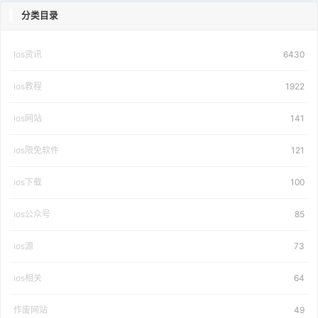
分类目录
Ios资讯
6430
ios教程
1922
ios网站
141
ios限免软件
121
ios下载
100
ios公众号
85
ios源
73
ios相关
64
作废网站
49