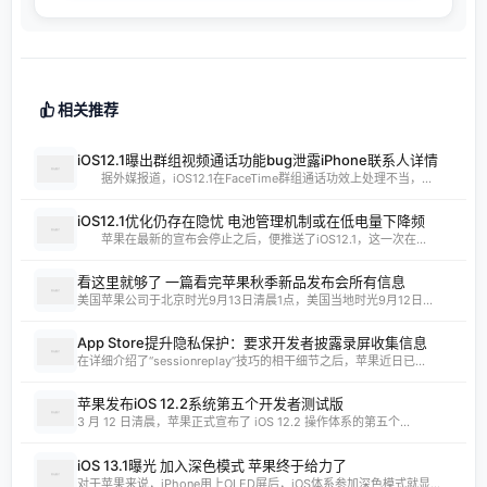
相关推荐
iOS12.1曝出群组视频通话功能bug泄露iPhone联系人详情
据外媒报道，iOS12.1在FaceTime群组通话功效上处理不当，...
iOS12.1优化仍存在隐忧 电池管理机制或在低电量下降频
苹果在最新的宣布会停止之后，便推送了iOS12.1，这一次在...
看这里就够了 一篇看完苹果秋季新品发布会所有信息
美国苹果公司于北京时光9月13日清晨1点，美国当地时光9月12日...
App Store提升隐私保护：要求开发者披露录屏收集信息
在详细介绍了“sessionreplay”技巧的相干细节之后，苹果近日已...
苹果发布iOS 12.2系统第五个开发者测试版
3 月 12 日清晨，苹果正式宣布了 iOS 12.2 操作体系的第五个...
iOS 13.1曝光 加入深色模式 苹果终于给力了
对于苹果来说，iPhone用上OLED屏后，iOS体系参加深色模式就显...