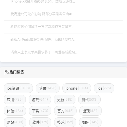
IPhone XR会升级iOS13.5.1，然后玩游戏...
受海运公司破产影响 韩部分苹果零售店iP...
机场应该如何解决一方沉默和双方音量不...
新版AirPods或将到来 配件厂商ESR发布A...
消息人士表示苹果最快将于下周发布新款M...
热门标签
ios资讯
苹果
iphone
ios
(3108)
(1426)
(1014)
(775)
应用
游戏
更新
测试
(735)
(644)
(519)
(503)
体验
下载
官方
出现
(484)
(473)
(445)
(437)
网站
软件
技术
如何
(400)
(379)
(352)
(349)