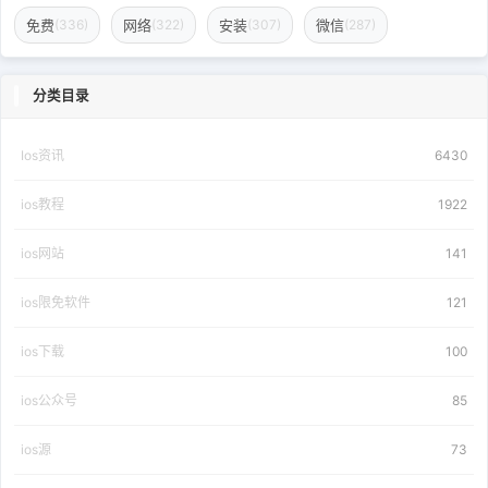
免费
网络
安装
微信
(336)
(322)
(307)
(287)
分类目录
Ios资讯
6430
ios教程
1922
ios网站
141
ios限免软件
121
ios下载
100
ios公众号
85
ios源
73