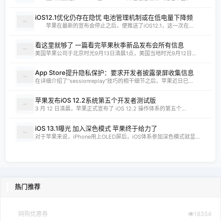
iOS12.1优化仍存在隐忧 电池管理机制或在低电量下降频
苹果在最新的宣布会停止之后，便推送了iOS12.1，这一次在...
看这里就够了 一篇看完苹果秋季新品发布会所有信息
美国苹果公司于北京时光9月13日清晨1点，美国当地时光9月12日...
App Store提升隐私保护：要求开发者披露录屏收集信息
在详细介绍了“sessionreplay”技巧的相干细节之后，苹果近日已...
苹果发布iOS 12.2系统第五个开发者测试版
3 月 12 日清晨，苹果正式宣布了 iOS 12.2 操作体系的第五个...
iOS 13.1曝光 加入深色模式 苹果终于给力了
对于苹果来说，iPhone用上OLED屏后，iOS体系参加深色模式就显...
热门推荐
网购优惠券
18354