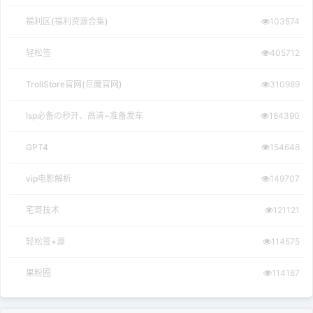
福利区(福利资源合集)
103574
轻松签
405712
TrollStore官网(巨魔官网)
310989
lsp必备の秒开、高清~准备发车
184390
GPT4
154648
vip电影解析
149707
宅哥技术
121121
轻松签+源
114575
果粉圈
114187