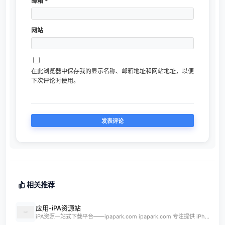
邮箱
*
网站
在此浏览器中保存我的显示名称、邮箱地址和网站地址，以便
下次评论时使用。
相关推荐
应用-iPA资源站
iPA资源一站式下载平台——ipapark.com ipapark.com 专注提供 iPhone、iPad、iPod 软体的 IPA 文件下载服务，覆盖 iOS4 至 iOS16 全系统版本，满足不同机型的用户需求。无论是正版砸壳、开心版软件，还是越狱插件、免费证书，都可在本站快速获取。 核心优势 **全网最全 ip