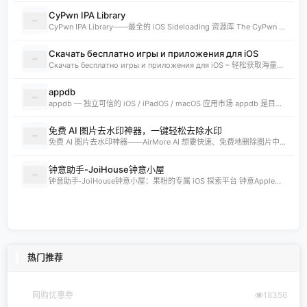
CyPwn IPA Library
CyPwn IPA Library——最全的 iOS Sideloading 资源库 The CyPwn IPA Library is the most complete sideloading library available for iOS devices. 这里聚合了海量 IPA 包，覆盖 Jailbreak
Скачать бесплатно игры и приложения для iOS
Скачать бесплатно игры и приложения для iOS – 轻松获取海量精品 在 iklassika.ru，您可以 Скачать 各类 бесплатно 的 игры 与 приложения，专为 iOS 设备打造。平台汇聚最新、最热的移动资源，让用户无需繁琐搜索，一键下载，畅享无
appdb
appdb — 独立可信的 iOS / iPadOS / macOS 应用市场 appdb 是目前最大的 独立 marketplace，专注于 iOS、iPadOS 与 macOS 生态。无论是开发者想要免费发布应用，还是普通用户想要安全、私密地下载安装自己需要的 app，都可以在这里轻松实现。 核心优势 免费发布：开
免费 AI 图片去水印神器，一键轻松去除水印
免费 AI 图片去水印神器——AirMore AI 想要快速、免费地删除图片中的文字、logo或水印？AirMore AI 提供的免费在线图片去水印工具，无需登录注册，只需一键上传，数秒即可生成高清无水印图片。 核心优势 免费且无需注册，使用门槛为零。 AI 自动识别并清理图片中的水印、文字或徽标。 一键轻松去除水印，
钟意助手-JoiHouse钟意小屋
钟意助手‑JoiHouse钟意小屋：果粉的专属 iOS 探索平台 钟意Apple助手（JoiHouse钟意小屋）致力于为 iPhone、iPad 用户提供最新、最全的 iOS 资源与实用技巧。这里汇聚了巨魔商店TrollStore、系统定制、越狱JailBreak等热门内容，让每一位果粉都能轻松玩转 iOS 的无限可能
热门推荐
网购优惠券
18356