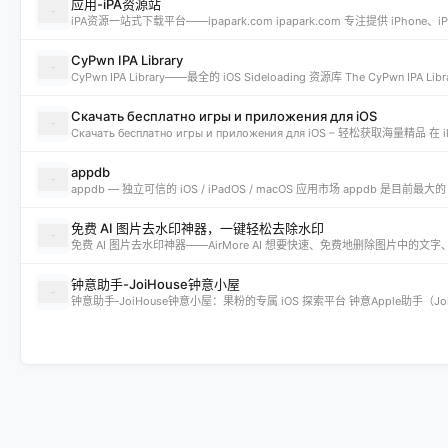
应用-iPA资源站
CyPwn IPA Library
Скачать бесплатно игры и приложения для iOS
appdb
免费 AI 图片去水印神器，一键轻松去除水印
钟意助手-JoiHouse钟意小屋