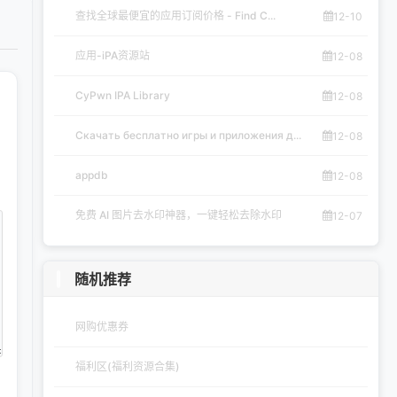
查找全球最便宜的应用订阅价格 - Find C...
12-10
应用-iPA资源站
12-08
CyPwn IPA Library
12-08
Скачать бесплатно игры и приложения д...
12-08
appdb
12-08
免费 AI 图片去水印神器，一键轻松去除水印
12-07
随机推荐
网购优惠券
福利区(福利资源合集)