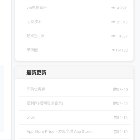
vip电影解析
149691
宅哥技术
121103
轻松签+源
114557
果粉圈
114182
最新更新
网购优惠券
03-19
福利区(福利资源合集)
07-22
olioli
12-13
App Store Price - 发现全球 App Store ...
12-10