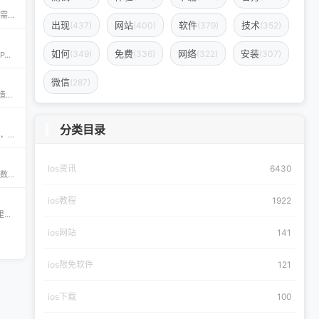
iPA资源一站式下载平台——ipapark.com ipapark.com 专注提供 iPhone、iPad、iPod 软体的 IPA 文件下载服务，覆盖 iOS4 至 iOS16 全系统版本，满足不同机型的用户需求。无论是正版砸壳、开心版软件，还是越狱插件、免费证书，都可在本站快速获取。 核心优势 **全网最全 ip
出现
网站
软件
技术
(437)
(400)
(379)
(352)
如何
免费
网络
安装
(349)
(336)
(322)
(307)
CyPwn IPA Library——最全的 iOS Sideloading 资源库 The CyPwn IPA Library is the most complete sideloading library available for iOS devices. 这里聚合了海量 IPA 包，覆盖 Jailbreak
微信
(287)
Скачать бесплатно игры и приложения для iOS – 轻松获取海量精品 在 iklassika.ru，您可以 Скачать 各类 бесплатно 的 игры 与 приложения，专为 iOS 设备打造。平台汇聚最新、最热的移动资源，让用户无需繁琐搜索，一键下载，畅享无
分类目录
appdb — 独立可信的 iOS / iPadOS / macOS 应用市场 appdb 是目前最大的 独立 marketplace，专注于 iOS、iPadOS 与 macOS 生态。无论是开发者想要免费发布应用，还是普通用户想要安全、私密地下载安装自己需要的 app，都可以在这里轻松实现。 核心优势 免费发布：开
Ios资讯
6430
免费 AI 图片去水印神器——AirMore AI 想要快速、免费地删除图片中的文字、logo或水印？AirMore AI 提供的免费在线图片去水印工具，无需登录注册，只需一键上传，数秒即可生成高清无水印图片。 核心优势 免费且无需注册，使用门槛为零。 AI 自动识别并清理图片中的水印、文字或徽标。 一键轻松去除水印，
ios教程
1922
钟意助手‑JoiHouse钟意小屋：果粉的专属 iOS 探索平台 钟意Apple助手（JoiHouse钟意小屋）致力于为 iPhone、iPad 用户提供最新、最全的 iOS 资源与实用技巧。这里汇聚了巨魔商店TrollStore、系统定制、越狱JailBreak等热门内容，让每一位果粉都能轻松玩转 iOS 的无限可能
ios网站
141
ios限免软件
121
ios下载
100