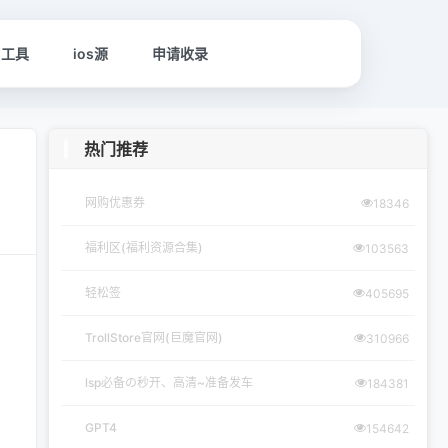
名工具
ios源
申请收录
热门推荐
网购优惠券
18346
福利区(福利资源合集)
103563
轻松签
405695
TrollStore官网(巨魔官网)
310966
lsp必备の秒开、高清~准备发车
184381
GPT4
154642