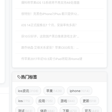
爆料称苹果iOS 13系统将不再支持A9处理器
很特别！亮黑色iPhone7/Plus 都只提供12...
iOS 14正式版推出7 个月，安装率有多高？
获10分好评，这款国产黑白像素游戏主讲“...
跟乔纳森·艾维关系紧张？苹果CEO库克：...
传苹果2017年初10.5英寸iPad将取消Home键
热门标签
ios资讯
苹果
iphone
(3108)
(1426)
(1014)
ios
应用
游戏
更新
(775)
(735)
(644)
(519)
测试
体验
下载
官方
(503)
(484)
(473)
(445)