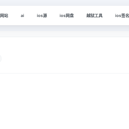
s网站
ai
ios源
ios网盘
越狱工具
ios签