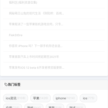
福利区(福利资源合集)
揭秘萌王山兔的现代生活 《阴阳师：百闻...
苹果取消了一些苹果街机游戏合同，只专...
FlekSt0re
你喜欢 iPhone 吗？下一部手机你还会选...
苹果首款汽车上市时间将延期至2021年
苹果发布iOS 12 beta 6开发者预览版更新...
热门标签
ios资讯
苹果
iphone
ios
(3108)
(1426)
(1014)
(775)
应用
游戏
更新
测试
(735)
(644)
(519)
(503)