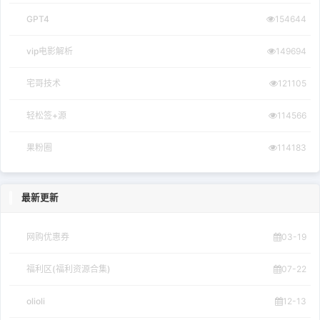
GPT4
154644
vip电影解析
149694
宅哥技术
121105
轻松签+源
114566
果粉圈
114183
最新更新
网购优惠券
03-19
福利区(福利资源合集)
07-22
olioli
12-13