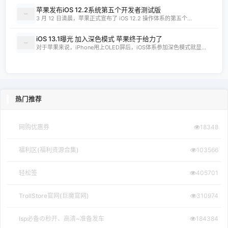
苹果发布iOS 12.2系统第五个开发者测试版
3 月 12 日清晨，苹果正式宣布了 iOS 12.2 操作体系的第五个...
iOS 13.1曝光 加入深色模式 苹果终于给力了
对于苹果来说，iPhone用上OLED屏后，iOS体系参加深色模式就显...
热门推荐
网购优惠券
18348
福利区(福利资源合集)
103566
轻松签
405701
TrollStore官网(巨魔官网)
310974
lsp必备の秒开、高清~准备发车
184384