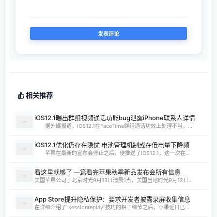
相关推荐
iOS12.1曝出群组视频通话功能bug泄露iPhone联系人详情
据外媒报道，iOS12.1在FaceTime群组通话功效上处理不当，...
iOS12.1优化仍存在隐忧 电池管理机制或在低电量下降频
苹果在最新的宣布会停止之后，便推送了iOS12.1，这一次在...
看这里就够了 一篇看完苹果秋季新品发布会所有信息
美国苹果公司于北京时光9月13日清晨1点，美国当地时光9月12日...
App Store提升隐私保护：要求开发者披露录屏收集信息
在详细介绍了“sessionreplay”技巧的相干细节之后，苹果近日已...