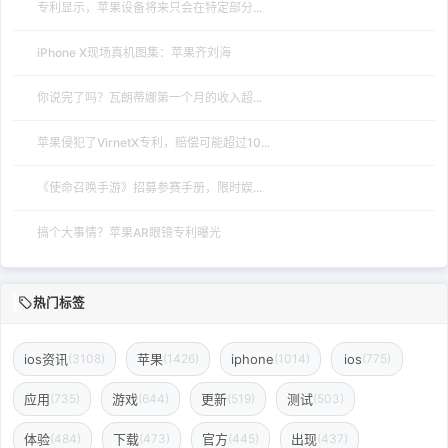
专利显示，苹果设备将来只会在特定部分...
iPhone X现场真机图集：苹果齐刘海
你说完了吗？瓦朗蒂娜第一个月的收入超...
苹果侵犯了VirnetX专利，赔偿可能超过10...
《使命召唤手游》招募参赛手册，限时娱...
搞个大事情？苹果AR眼镜专利曝光
热门标签
ios资讯
苹果
iphone
ios
(3108)
(1426)
(1014)
(775)
应用
游戏
更新
测试
(735)
(644)
(519)
(503)
体验
下载
官方
出现
(484)
(473)
(445)
(437)