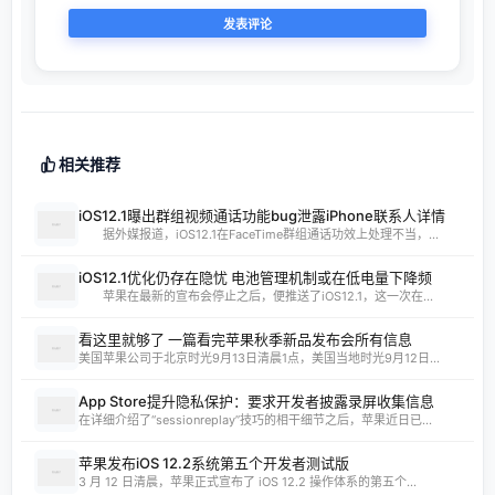
相关推荐
iOS12.1曝出群组视频通话功能bug泄露iPhone联系人详情
据外媒报道，iOS12.1在FaceTime群组通话功效上处理不当，...
iOS12.1优化仍存在隐忧 电池管理机制或在低电量下降频
苹果在最新的宣布会停止之后，便推送了iOS12.1，这一次在...
看这里就够了 一篇看完苹果秋季新品发布会所有信息
美国苹果公司于北京时光9月13日清晨1点，美国当地时光9月12日...
App Store提升隐私保护：要求开发者披露录屏收集信息
在详细介绍了“sessionreplay”技巧的相干细节之后，苹果近日已...
苹果发布iOS 12.2系统第五个开发者测试版
3 月 12 日清晨，苹果正式宣布了 iOS 12.2 操作体系的第五个...