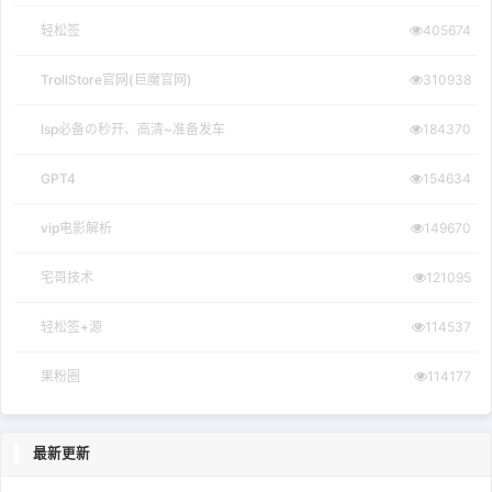
轻松签
405674
TrollStore官网(巨魔官网)
310938
lsp必备の秒开、高清~准备发车
184370
GPT4
154634
vip电影解析
149670
宅哥技术
121095
轻松签+源
114537
果粉圈
114177
最新更新