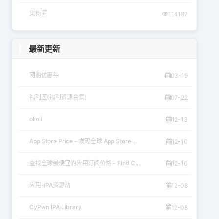
果粉圈
114187
最新更新
网购优惠券
03-19
福利区(福利资源合集)
07-22
olioli
12-13
App Store Price - 发现全球 App Store ...
12-10
查找全球最便宜的应用订阅价格 - Find C...
12-10
应用-iPA资源站
12-08
CyPwn IPA Library
12-08