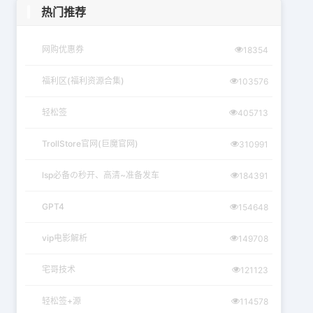
热门推荐
网购优惠券
18354
福利区(福利资源合集)
103576
轻松签
405713
TrollStore官网(巨魔官网)
310991
lsp必备の秒开、高清~准备发车
184391
GPT4
154648
vip电影解析
149708
宅哥技术
121123
轻松签+源
114578