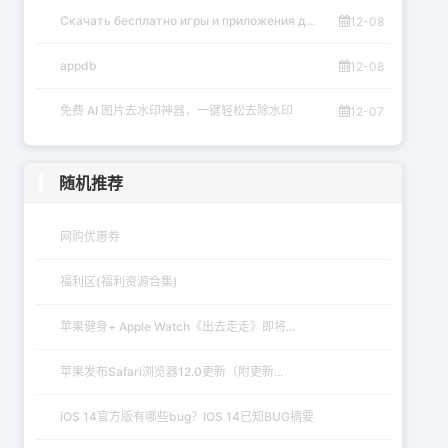
Скачать бесплатно игры и приложения д...
12-08
appdb
12-08
免费 AI 图片去水印神器，一键轻松去除水印
12-07
随机推荐
网购优惠券
福利区(福利资源合集)
苹果健身+ Apple Watch《出去走走》即将...
苹果发布Safari浏览器12.0更新（附更新...
iOS 14官方版有哪些bug？IOS 14已知BUG摘要