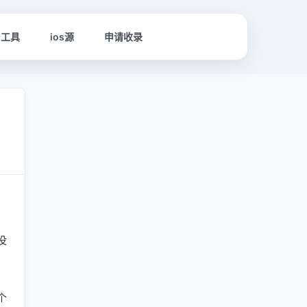
名工具
ios源
申请收录
，
。
没
个