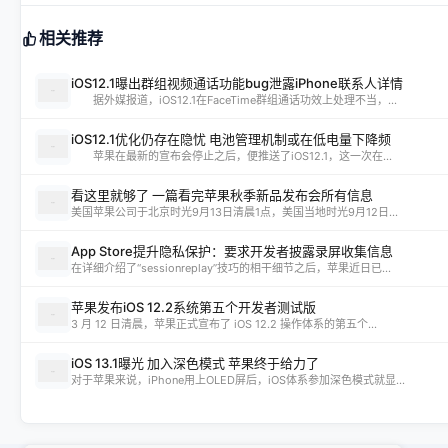
相关推荐
iOS12.1曝出群组视频通话功能bug泄露iPhone联系人详情
据外媒报道，iOS12.1在FaceTime群组通话功效上处理不当，...
iOS12.1优化仍存在隐忧 电池管理机制或在低电量下降频
苹果在最新的宣布会停止之后，便推送了iOS12.1，这一次在...
看这里就够了 一篇看完苹果秋季新品发布会所有信息
美国苹果公司于北京时光9月13日清晨1点，美国当地时光9月12日...
App Store提升隐私保护：要求开发者披露录屏收集信息
在详细介绍了“sessionreplay”技巧的相干细节之后，苹果近日已...
苹果发布iOS 12.2系统第五个开发者测试版
3 月 12 日清晨，苹果正式宣布了 iOS 12.2 操作体系的第五个...
iOS 13.1曝光 加入深色模式 苹果终于给力了
对于苹果来说，iPhone用上OLED屏后，iOS体系参加深色模式就显...