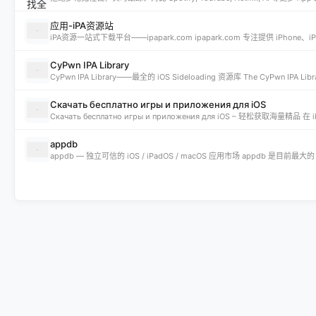
应用-iPA资源站
CyPwn IPA Library
Скачать бесплатно игры и приложения для iOS
appdb