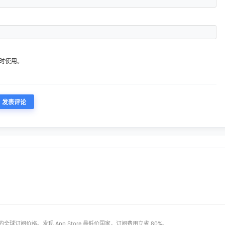
时使用。
多 App 的全球订阅价格。发现 App Store 最低价国家，订阅费用立省 80%。