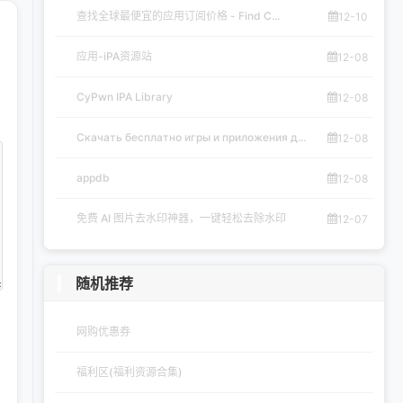
查找全球最便宜的应用订阅价格 - Find C...
12-10
应用-iPA资源站
12-08
CyPwn IPA Library
12-08
Скачать бесплатно игры и приложения д...
12-08
appdb
12-08
免费 AI 图片去水印神器，一键轻松去除水印
12-07
随机推荐
网购优惠券
福利区(福利资源合集)