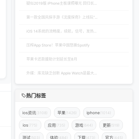
疑似2019版 iPhone主板谍照曝光 回归长...
第一款全国风探手游《沈度探奇》上线玩“...
iOS 14系统的流畅度，续航，信号，发热...
压榨App Store！苹果中国怒撕Spotify
苹果卡还款援助计划延长至8月
外媒：库克缺乏创新 Apple Watch是最大...
热门标签
ios资讯
苹果
iphone
(3108)
(1426)
(1014)
ios
应用
游戏
更新
(775)
(735)
(644)
(519)
测试
体验
下载
官方
(503)
(484)
(473)
(445)