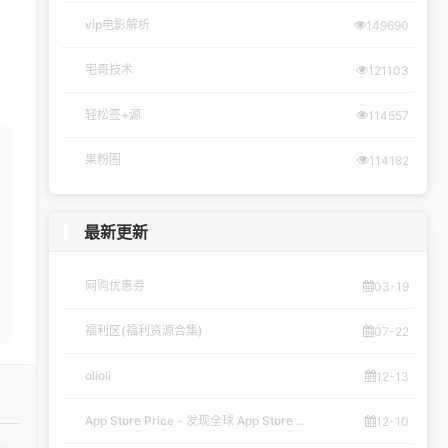
vip电影解析
149690
宅哥技术
121103
轻松签+源
114557
果粉圈
114182
最新更新
网购优惠券
03-19
福利区(福利资源合集)
07-22
olioli
12-13
App Store Price - 发现全球 App Store ...
12-10