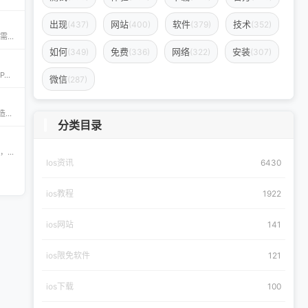
出现
网站
软件
技术
(437)
(400)
(379)
(352)
iPA资源一站式下载平台——ipapark.com ipapark.com 专注提供 iPhone、iPad、iPod 软体的 IPA 文件下载服务，覆盖 iOS4 至 iOS16 全系统版本，满足不同机型的用户需求。无论是正版砸壳、开心版软件，还是越狱插件、免费证书，都可在本站快速获取。 核心优势 **全网最全 ip
如何
免费
网络
安装
(349)
(336)
(322)
(307)
CyPwn IPA Library——最全的 iOS Sideloading 资源库 The CyPwn IPA Library is the most complete sideloading library available for iOS devices. 这里聚合了海量 IPA 包，覆盖 Jailbreak
微信
(287)
Скачать бесплатно игры и приложения для iOS – 轻松获取海量精品 在 iklassika.ru，您可以 Скачать 各类 бесплатно 的 игры 与 приложения，专为 iOS 设备打造。平台汇聚最新、最热的移动资源，让用户无需繁琐搜索，一键下载，畅享无
分类目录
appdb — 独立可信的 iOS / iPadOS / macOS 应用市场 appdb 是目前最大的 独立 marketplace，专注于 iOS、iPadOS 与 macOS 生态。无论是开发者想要免费发布应用，还是普通用户想要安全、私密地下载安装自己需要的 app，都可以在这里轻松实现。 核心优势 免费发布：开
Ios资讯
6430
ios教程
1922
ios网站
141
ios限免软件
121
ios下载
100