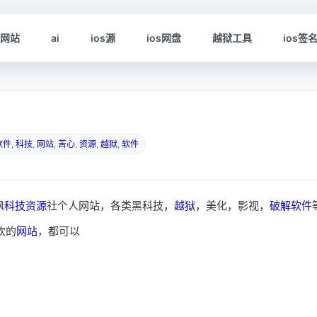
s网站
ai
ios源
ios网盘
越狱工具
ios签
软件
,
科技
,
网站
,
苦心
,
资源
,
越狱
,
软件
枫
科技
资源
社个人网站，各类黑科技，
越狱
，美化，影视，
破解软件
欢的
网站
，都可以