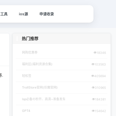
名工具
ios源
申请收录
热门推荐
网购优惠券
18346
福利区(福利资源合集)
103563
等.
轻松签
405694
TrollStore官网(巨魔官网)
310965
lsp必备の秒开、高清~准备发车
184381
GPT4
154642