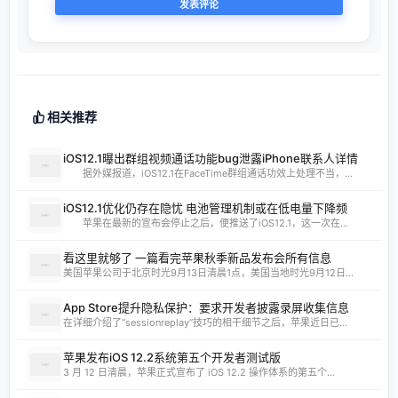
相关推荐
iOS12.1曝出群组视频通话功能bug泄露iPhone联系人详情
据外媒报道，iOS12.1在FaceTime群组通话功效上处理不当，...
iOS12.1优化仍存在隐忧 电池管理机制或在低电量下降频
苹果在最新的宣布会停止之后，便推送了iOS12.1，这一次在...
看这里就够了 一篇看完苹果秋季新品发布会所有信息
美国苹果公司于北京时光9月13日清晨1点，美国当地时光9月12日...
App Store提升隐私保护：要求开发者披露录屏收集信息
在详细介绍了“sessionreplay”技巧的相干细节之后，苹果近日已...
苹果发布iOS 12.2系统第五个开发者测试版
3 月 12 日清晨，苹果正式宣布了 iOS 12.2 操作体系的第五个...