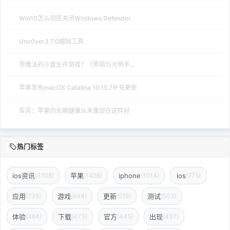
Win10怎么彻底关闭Windows Defender
Unc0ver3.7.0越狱工具
带魔法的沙盒生存游戏？《黑暗与光明手...
苹果发布macOS Catalina 10.15.7补充更新
库克：苹果的长期健康从未像现在这样好
热门标签
ios资讯
苹果
iphone
ios
(3108)
(1426)
(1014)
(775)
应用
游戏
更新
测试
(735)
(644)
(519)
(503)
体验
下载
官方
出现
(484)
(473)
(445)
(437)