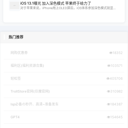
iOS 13.1曝光 加入深色模式 苹果终于给力了
对于苹果来说，iPhone用上OLED屏后，iOS体系参加深色模式就显...
热门推荐
网购优惠券
18352
福利区(福利资源合集)
103571
轻松签
405706
TrollStore官网(巨魔官网)
310982
lsp必备の秒开、高清~准备发车
184387
GPT4
154645