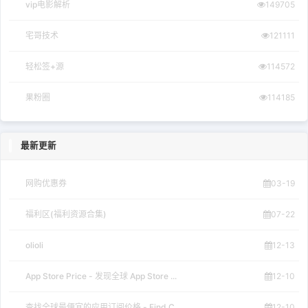
vip电影解析
149705
宅哥技术
121111
轻松签+源
114572
果粉圈
114185
最新更新
网购优惠券
03-19
福利区(福利资源合集)
07-22
olioli
12-13
App Store Price - 发现全球 App Store ...
12-10
查找全球最便宜的应用订阅价格 - Find C...
12-10