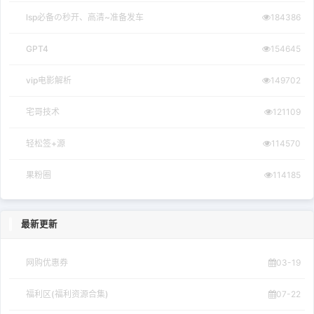
lsp必备の秒开、高清~准备发车
184386
GPT4
154645
vip电影解析
149702
宅哥技术
121109
轻松签+源
114570
果粉圈
114185
最新更新
网购优惠券
03-19
福利区(福利资源合集)
07-22