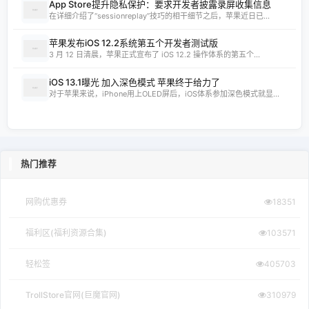
App Store提升隐私保护：要求开发者披露录屏收集信息
在详细介绍了“sessionreplay”技巧的相干细节之后，苹果近日已...
苹果发布iOS 12.2系统第五个开发者测试版
3 月 12 日清晨，苹果正式宣布了 iOS 12.2 操作体系的第五个...
iOS 13.1曝光 加入深色模式 苹果终于给力了
对于苹果来说，iPhone用上OLED屏后，iOS体系参加深色模式就显...
热门推荐
网购优惠券
18351
福利区(福利资源合集)
103571
轻松签
405703
TrollStore官网(巨魔官网)
310979