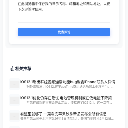
在此浏览器中保存我的显示名称、邮箱地址和网站地址，以便
下次评论时使用。
相关推荐
iOS12.1曝出群组视频通话功能bug泄露iPhone联系人详情
据外媒报道，iOS12.1在FaceTime群组通话功效上处理不当，...
iOS12.1优化仍存在隐忧 电池管理机制或在低电量下降频
苹果在最新的宣布会停止之后，便推送了iOS12.1，这一次在...
看这里就够了 一篇看完苹果秋季新品发布会所有信息
美国苹果公司于北京时光9月13日清晨1点，美国当地时光9月12日...