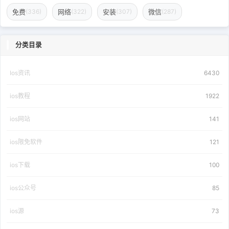
免费
网络
安装
微信
(336)
(322)
(307)
(287)
分类目录
Ios资讯
6430
ios教程
1922
ios网站
141
ios限免软件
121
ios下载
100
ios公众号
85
ios源
73