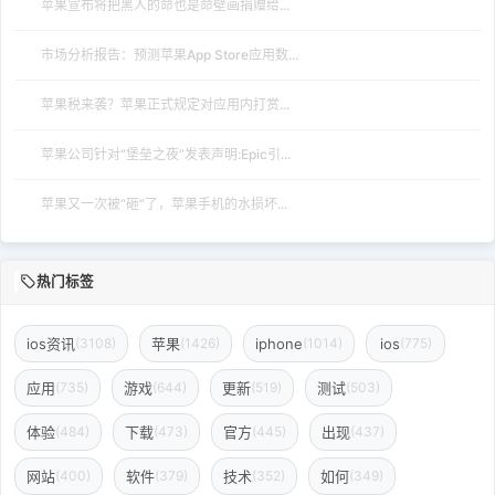
苹果宣布将把黑人的命也是命壁画捐赠给...
市场分析报告：预测苹果App Store应用数...
苹果税来袭？苹果正式规定对应用内打赏...
苹果公司针对“堡垒之夜”发表声明:Epic引...
苹果又一次被“砸”了，苹果手机的水损坏...
热门标签
ios资讯
苹果
iphone
ios
(3108)
(1426)
(1014)
(775)
应用
游戏
更新
测试
(735)
(644)
(519)
(503)
体验
下载
官方
出现
(484)
(473)
(445)
(437)
网站
软件
技术
如何
(400)
(379)
(352)
(349)