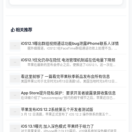
相关推荐
iOS12.1曝出群组视频通话功能bug泄露iPhone联系人详情
据外媒报道，iOS12.1在FaceTime群组通话功效上处理不当，...
iOS12.1优化仍存在隐忧 电池管理机制或在低电量下降频
苹果在最新的宣布会停止之后，便推送了iOS12.1，这一次在...
看这里就够了 一篇看完苹果秋季新品发布会所有信息
美国苹果公司于北京时光9月13日清晨1点，美国当地时光9月12日...
App Store提升隐私保护：要求开发者披露录屏收集信息
在详细介绍了“sessionreplay”技巧的相干细节之后，苹果近日已...
苹果发布iOS 12.2系统第五个开发者测试版
3 月 12 日清晨，苹果正式宣布了 iOS 12.2 操作体系的第五个...
iOS 13.1曝光 加入深色模式 苹果终于给力了
对于苹果来说，iPhone用上OLED屏后，iOS体系参加深色模式就显...