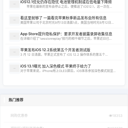
iOS12.1优化仍存在隐忧 电池管理机制或在低电量下降频
苹果在最新的宣布会停止之后，便推送了iOS12.1，这一次在...
看这里就够了 一篇看完苹果秋季新品发布会所有信息
美国苹果公司于北京时光9月13日清晨1点，美国当地时光9月12日...
App Store提升隐私保护：要求开发者披露录屏收集信息
在详细介绍了“sessionreplay”技巧的相干细节之后，苹果近日已...
苹果发布iOS 12.2系统第五个开发者测试版
3 月 12 日清晨，苹果正式宣布了 iOS 12.2 操作体系的第五个...
iOS 13.1曝光 加入深色模式 苹果终于给力了
对于苹果来说，iPhone用上OLED屏后，iOS体系参加深色模式就显...
热门推荐
网购优惠券
18353