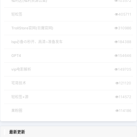
福利区(福利资源合集)
103572
轻松签
405711
TrollStore官网(巨魔官网)
310986
lsp必备の秒开、高清~准备发车
184388
GPT4
154646
vip电影解析
149705
宅哥技术
121120
轻松签+源
114572
果粉圈
114186
最新更新