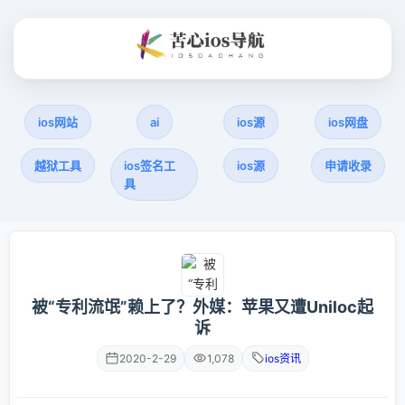
ios网站
ai
ios源
ios网盘
越狱工具
ios签名工
ios源
申请收录
具
被“专利流氓”赖上了？外媒：苹果又遭Uniloc起
诉
2020-2-29
1,078
ios资讯