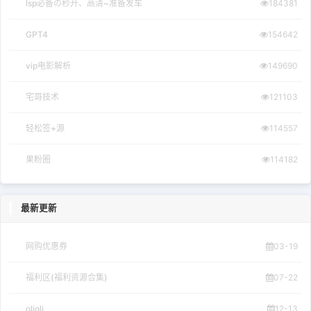
lsp必备の秒开、高清~准备发车
184381
GPT4
154642
vip电影解析
149690
宅哥技术
121103
轻松签+源
114557
果粉圈
114182
最新更新
网购优惠券
03-19
福利区(福利资源合集)
07-22
olioli
12-13