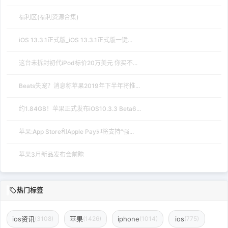
福利区(福利资源合集)
iOS 13.3.1正式版_iOS 13.3.1正式版一键...
这台未拆封初代iPod标价20万美元 你买不...
Beats失宠？消息称苹果2019年下半年将推...
约1.84GB！苹果正式发布iOS10.3.3 Beta6...
苹果:App Store和Apple Pay即将支持“强...
苹果3月新品发布会前瞻
热门标签
ios资讯
苹果
iphone
ios
(3108)
(1426)
(1014)
(775)