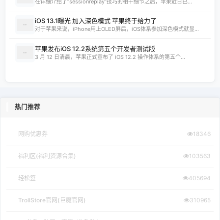
在详细介绍了“sessionreplay”技巧的相干细节之后，苹果近日已...
iOS 13.1曝光 加入深色模式 苹果终于给力了
对于苹果来说，iPhone用上OLED屏后，iOS体系参加深色模式就显...
苹果发布iOS 12.2系统第五个开发者测试版
3 月 12 日清晨，苹果正式宣布了 iOS 12.2 操作体系的第五个...
热门推荐
网购优惠券
18346
福利区(福利资源合集)
103563
轻松签
405694
TrollStore官网(巨魔官网)
310965