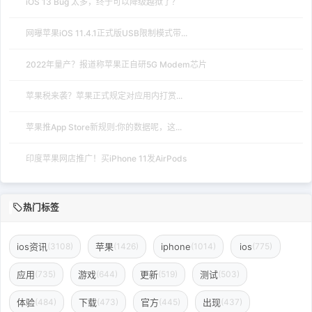
iOS 13 Bug 太多，终于可以降级越狱了？
网曝苹果iOS 11.4.1正式版USB限制模式带...
2022年量产？报道称苹果正自研5G Modem芯片
苹果税来袭？苹果正式规定对应用内打赏...
苹果推App Store新规则:你的数据呢，这...
印度苹果网店推广！买iPhone 11发AirPods
热门标签
ios资讯
苹果
iphone
ios
(3108)
(1426)
(1014)
(775)
应用
游戏
更新
测试
(735)
(644)
(519)
(503)
体验
下载
官方
出现
(484)
(473)
(445)
(437)