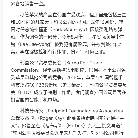
界各地销售一空。
尽管苹果的产品在韩国广受欢迎，但那里是包括三星
和LG在内的几家大型科技公司的母国。去年12月份，韩
国时任总统朴槿惠（Park Geun-hye）因接受贿赂被弹
劾。作为调查的一部分，今年8月份，三星实际领导李在
镕（Lee Jae-yong）被判犯有腐败罪，并被判处5年监
禁。李在镕被控犯有行贿罪、贪污罪和伪证罪。
韩国公平贸易委员会（Korea Fair Trade
Commission）经常被指控滥用职权，以保护本土公司免
受苹果和其他公司的竞争。2015年，苹果在韩国智能手
机市场占据了33%份额（史上最高），韩国公平贸易委员
会（FTC）成立了特别工作组，专门调查外国公司是否在
损害国内智能手机市场。
科技分析公司Endpoint Technologies Associates
总裁罗杰·凯（Roger Kay）此前曾指责韩国实行“保护主
义”，他甚至在《福布斯》（Forbes）杂志上撰文写道：
“韩国公平贸易委员会近年来几乎失控，对外国公司进行