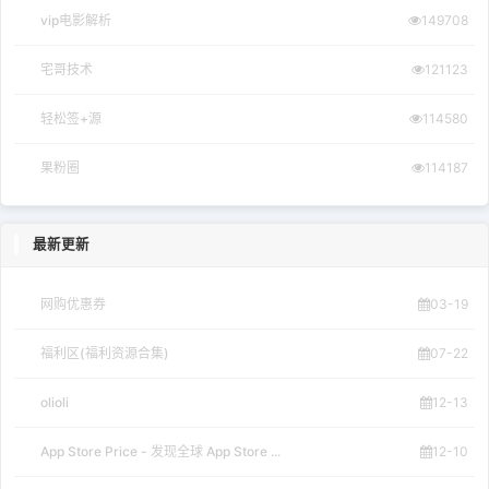
vip电影解析
149708
宅哥技术
121123
轻松签+源
114580
果粉圈
114187
最新更新
网购优惠券
03-19
福利区(福利资源合集)
07-22
olioli
12-13
App Store Price - 发现全球 App Store ...
12-10