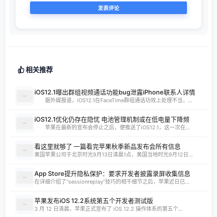
相关推荐
iOS12.1曝出群组视频通话功能bug泄露iPhone联系人详情
据外媒报道，iOS12.1在FaceTime群组通话功效上处理不当，...
iOS12.1优化仍存在隐忧 电池管理机制或在低电量下降频
苹果在最新的宣布会停止之后，便推送了iOS12.1，这一次在...
看这里就够了 一篇看完苹果秋季新品发布会所有信息
美国苹果公司于北京时光9月13日清晨1点，美国当地时光9月12日...
App Store提升隐私保护：要求开发者披露录屏收集信息
在详细介绍了“sessionreplay”技巧的相干细节之后，苹果近日已...
苹果发布iOS 12.2系统第五个开发者测试版
3 月 12 日清晨，苹果正式宣布了 iOS 12.2 操作体系的第五个...