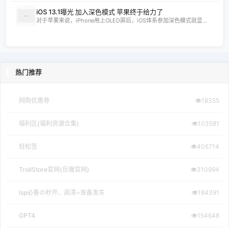
iOS 13.1曝光 加入深色模式 苹果终于给力了
对于苹果来说，iPhone用上OLED屏后，iOS体系参加深色模式就显...
热门推荐
网购优惠券
18355
福利区(福利资源合集)
103581
轻松签
405714
TrollStore官网(巨魔官网)
310994
lsp必备の秒开、高清~准备发车
184391
GPT4
154648