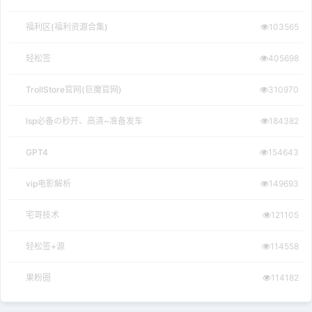
福利区(福利资源合集)
103565
轻松签
405698
TrollStore官网(巨魔官网)
310970
lsp必备の秒开、高清~准备发车
184382
GPT4
154643
vip电影解析
149693
宅哥技术
121105
轻松签+源
114558
果粉圈
114182