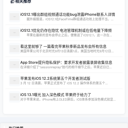
相关推荐
iOS12.1曝出群组视频通话功能bug泄露iPhone联系人详情
据外媒报道，iOS12.1在FaceTime群组通话功效上处理不当，...
iOS12.1优化仍存在隐忧 电池管理机制或在低电量下降频
苹果在最新的宣布会停止之后，便推送了iOS12.1，这一次在...
看这里就够了 一篇看完苹果秋季新品发布会所有信息
美国苹果公司于北京时光9月13日清晨1点，美国当地时光9月12日...
App Store提升隐私保护：要求开发者披露录屏收集信息
在详细介绍了“sessionreplay”技巧的相干细节之后，苹果近日已...
苹果发布iOS 12.2系统第五个开发者测试版
3 月 12 日清晨，苹果正式宣布了 iOS 12.2 操作体系的第五个...
iOS 13.1曝光 加入深色模式 苹果终于给力了
对于苹果来说，iPhone用上OLED屏后，iOS体系参加深色模式就显...