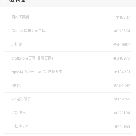
热门推荐
网购优惠券
18347
福利区(福利资源合集)
103564
轻松签
405697
TrollStore官网(巨魔官网)
310970
lsp必备の秒开、高清~准备发车
184381
GPT4
154642
vip电影解析
149692
宅哥技术
121104
轻松签+源
114558