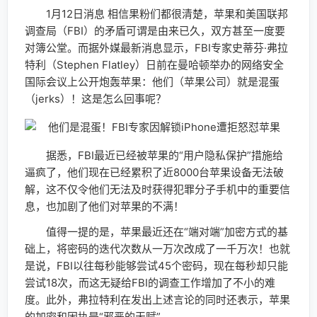
1月12日消息 相信果粉们都很清楚，苹果和美国联邦
调查局（FBI）的矛盾可谓是由来已久，双方甚至一度要
对簿公堂。而据外媒最新消息显示，FBI专家史蒂芬·弗拉
特利（Stephen Flatley）日前在曼哈顿举办的网络安全
国际会议上公开炮轰苹果：他们（苹果公司）就是混蛋
（jerks）！这是怎么回事呢？
据悉，FBI最近已经被苹果的“用户隐私保护”措施给
逼疯了，他们现在已经累积了近8000台苹果设备无法破
解，这不仅令他们无法及时获得犯罪分子手机中的重要信
息，也加剧了他们对苹果的不满！
值得一提的是，苹果最近还在“端对端”加密方式的基
础上，将密码的迭代次数从一万次改成了一千万次！也就
是说，FBI以往每秒能够尝试45个密码，现在每秒却只能
尝试18次，而这无疑给FBI的调查工作增加了不小的难
度。此外，弗拉特利在发出上述言论的同时还表示，苹果
的加密和固执是“邪恶的天赋”。