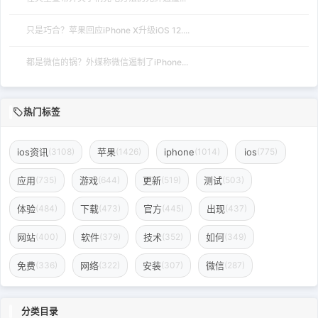
只是巧合？苹果回应iPhone X升级iOS 12....
都是微信的锅？外媒称微信遏制了iPhone...
热门标签
ios资讯
苹果
iphone
ios
(3108)
(1426)
(1014)
(775)
应用
游戏
更新
测试
(735)
(644)
(519)
(503)
体验
下载
官方
出现
(484)
(473)
(445)
(437)
网站
软件
技术
如何
(400)
(379)
(352)
(349)
免费
网络
安装
微信
(336)
(322)
(307)
(287)
分类目录