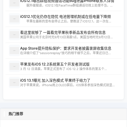
iOS12.1曝出群组视频通话功能bug泄露iPhone联系人详情
据外媒报道，iOS12.1在FaceTime群组通话功效上处理不当，...
iOS12.1优化仍存在隐忧 电池管理机制或在低电量下降频
苹果在最新的宣布会停止之后，便推送了iOS12.1，这一次在...
看这里就够了 一篇看完苹果秋季新品发布会所有信息
美国苹果公司于北京时光9月13日清晨1点，美国当地时光9月12日...
App Store提升隐私保护：要求开发者披露录屏收集信息
在详细介绍了“sessionreplay”技巧的相干细节之后，苹果近日已...
苹果发布iOS 12.2系统第五个开发者测试版
3 月 12 日清晨，苹果正式宣布了 iOS 12.2 操作体系的第五个...
iOS 13.1曝光 加入深色模式 苹果终于给力了
对于苹果来说，iPhone用上OLED屏后，iOS体系参加深色模式就显...
热门推荐