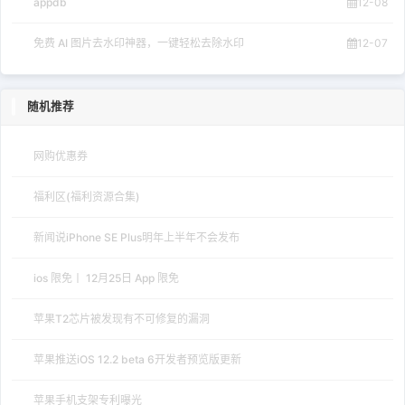
appdb
12-08
免费 AI 图片去水印神器，一键轻松去除水印
12-07
随机推荐
网购优惠券
福利区(福利资源合集)
新闻说iPhone SE Plus明年上半年不会发布
ios 限免丨 12月25日 App 限免
苹果T2芯片被发现有不可修复的漏洞
苹果推送iOS 12.2 beta 6开发者预览版更新
苹果手机支架专利曝光