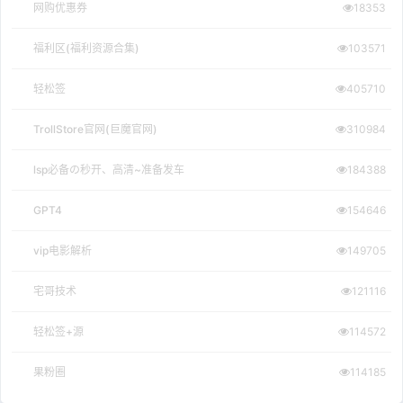
网购优惠券
18353
福利区(福利资源合集)
103571
轻松签
405710
TrollStore官网(巨魔官网)
310984
lsp必备の秒开、高清~准备发车
184388
GPT4
154646
vip电影解析
149705
宅哥技术
121116
轻松签+源
114572
果粉圈
114185