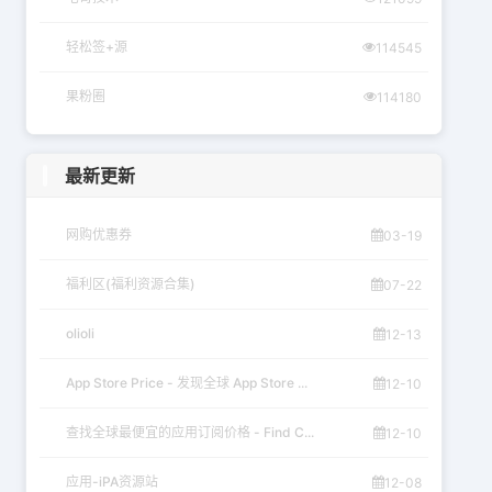
轻松签+源
114545
果粉圈
114180
最新更新
网购优惠券
03-19
福利区(福利资源合集)
07-22
olioli
12-13
App Store Price - 发现全球 App Store ...
12-10
查找全球最便宜的应用订阅价格 - Find C...
12-10
应用-iPA资源站
12-08