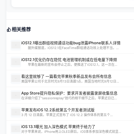
相关推荐
iOS12.1曝出群组视频通话功能bug泄露iPhone联系人详情
据外媒报道，iOS12.1在FaceTime群组通话功效上处理不当，...
iOS12.1优化仍存在隐忧 电池管理机制或在低电量下降频
苹果在最新的宣布会停止之后，便推送了iOS12.1，这一次在...
看这里就够了 一篇看完苹果秋季新品发布会所有信息
美国苹果公司于北京时光9月13日清晨1点，美国当地时光9月12日...
App Store提升隐私保护：要求开发者披露录屏收集信息
在详细介绍了“sessionreplay”技巧的相干细节之后，苹果近日已...
苹果发布iOS 12.2系统第五个开发者测试版
3 月 12 日清晨，苹果正式宣布了 iOS 12.2 操作体系的第五个...
iOS 13.1曝光 加入深色模式 苹果终于给力了
对于苹果来说，iPhone用上OLED屏后，iOS体系参加深色模式就显...