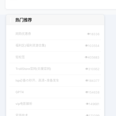
热门推荐
网购优惠券
18336
福利区(福利资源合集)
103554
轻松签
405683
TrollStore官网(巨魔官网)
310952
lsp必备の秒开、高清~准备发车
184377
GPT4
154638
vip电影解析
149681
宅哥技术
121099