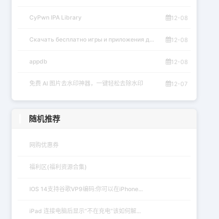
CyPwn IPA Library
12-08
Скачать бесплатно игры и приложения д...
12-08
appdb
12-08
免费 AI 图片去水印神器，一键轻松去除水印
12-07
随机推荐
网购优惠券
福利区(福利资源合集)
IOS 14支持谷歌VP9编码:你可以在iPhone...
iPad 连接电脑后显示“不在充电”该如何解...