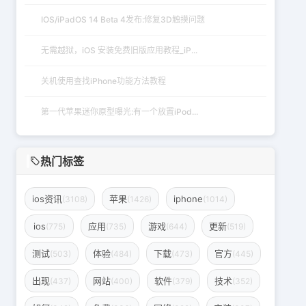
IOS/iPadOS‌ 14 Beta 4发布:修复3D触摸问题
无需越狱，iOS 安装免费旧版应用教程_iP...
关机使用查找iPhone功能方法教程
第一代苹果迷你原型曝光:有一个放置iPod...
热门标签
ios资讯
苹果
iphone
(3108)
(1426)
(1014)
ios
应用
游戏
更新
(775)
(735)
(644)
(519)
测试
体验
下载
官方
(503)
(484)
(473)
(445)
出现
网站
软件
技术
(437)
(400)
(379)
(352)