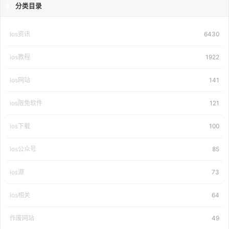
分类目录
Ios资讯
6430
ios教程
1922
ios网站
141
ios限免软件
121
ios下载
100
ios公众号
85
ios源
73
ios相关
64
作废网站
49