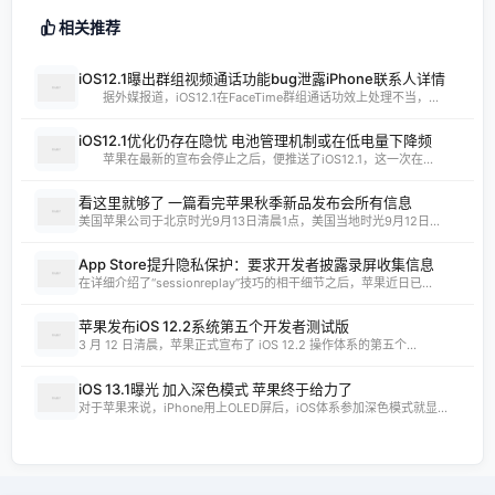
相关推荐
iOS12.1曝出群组视频通话功能bug泄露iPhone联系人详情
据外媒报道，iOS12.1在FaceTime群组通话功效上处理不当，...
iOS12.1优化仍存在隐忧 电池管理机制或在低电量下降频
苹果在最新的宣布会停止之后，便推送了iOS12.1，这一次在...
看这里就够了 一篇看完苹果秋季新品发布会所有信息
美国苹果公司于北京时光9月13日清晨1点，美国当地时光9月12日...
App Store提升隐私保护：要求开发者披露录屏收集信息
在详细介绍了“sessionreplay”技巧的相干细节之后，苹果近日已...
苹果发布iOS 12.2系统第五个开发者测试版
3 月 12 日清晨，苹果正式宣布了 iOS 12.2 操作体系的第五个...
iOS 13.1曝光 加入深色模式 苹果终于给力了
对于苹果来说，iPhone用上OLED屏后，iOS体系参加深色模式就显...