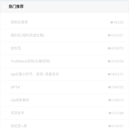
热门推荐
网购优惠券
18326
福利区(福利资源合集)
103547
轻松签
405675
TrollStore官网(巨魔官网)
310938
lsp必备の秒开、高清~准备发车
184370
GPT4
154635
vip电影解析
149672
宅哥技术
121098
轻松签+源
114537