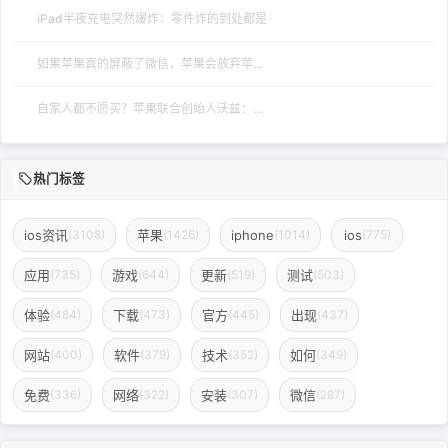
iPad半夜充电突然爆炸：零件炸的到处都是
如果苹果真的屏蔽了微信，苹果会放弃苹...
自家人都不愿买？苹果联合创始人沃兹：...
热门标签
ios资讯
苹果
iphone
ios
(3108)
(1426)
(1014)
(775)
应用
游戏
更新
测试
(735)
(644)
(519)
(503)
体验
下载
官方
出现
(484)
(473)
(445)
(437)
网站
软件
技术
如何
(400)
(379)
(352)
(349)
免费
网络
安装
微信
(336)
(322)
(307)
(287)