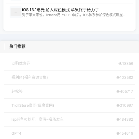
iOS 13.1曝光 加入深色模式 苹果终于给力了
对于苹果来说，iPhone用上OLED屏后，iOS体系参加深色模式就显...
热门推荐
网购优惠券
18356
福利区(福利资源合集)
103582
轻松签
405717
TrollStore官网(巨魔官网)
310997
lsp必备の秒开、高清~准备发车
184392
GPT4
154649