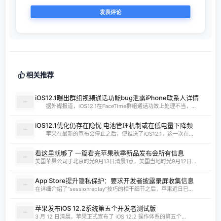
相关推荐
iOS12.1曝出群组视频通话功能bug泄露iPhone联系人详情
据外媒报道，iOS12.1在FaceTime群组通话功效上处理不当，...
iOS12.1优化仍存在隐忧 电池管理机制或在低电量下降频
苹果在最新的宣布会停止之后，便推送了iOS12.1，这一次在...
看这里就够了 一篇看完苹果秋季新品发布会所有信息
美国苹果公司于北京时光9月13日清晨1点，美国当地时光9月12日...
App Store提升隐私保护：要求开发者披露录屏收集信息
在详细介绍了“sessionreplay”技巧的相干细节之后，苹果近日已...
苹果发布iOS 12.2系统第五个开发者测试版
3 月 12 日清晨，苹果正式宣布了 iOS 12.2 操作体系的第五个...