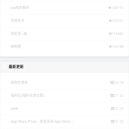
vip电影解析
149710
宅哥技术
121123
轻松签+源
114581
果粉圈
114189
最新更新
网购优惠券
03-19
福利区(福利资源合集)
07-22
olioli
12-13
App Store Price - 发现全球 App Store ...
12-10