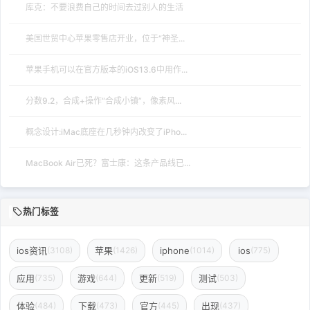
库克：不要浪费自己的时间去过别人的生活
美国世贸中心苹果零售店开业，位于“神圣...
苹果手机可以在官方版本的iOS13.6中用作...
分数9.2，合成+操作“合成小镇”，像素风...
概念设计:iMac底座在几秒钟内改变了iPho...
MacBook Air已死？富士康：这条产品线已...
热门标签
ios资讯
苹果
iphone
ios
(3108)
(1426)
(1014)
(775)
应用
游戏
更新
测试
(735)
(644)
(519)
(503)
体验
下载
官方
出现
(484)
(473)
(445)
(437)