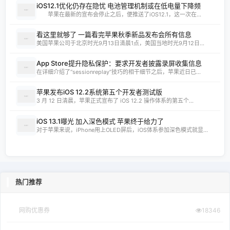
iOS12.1优化仍存在隐忧 电池管理机制或在低电量下降频
苹果在最新的宣布会停止之后，便推送了iOS12.1，这一次在...
看这里就够了 一篇看完苹果秋季新品发布会所有信息
美国苹果公司于北京时光9月13日清晨1点，美国当地时光9月12日...
App Store提升隐私保护：要求开发者披露录屏收集信息
在详细介绍了“sessionreplay”技巧的相干细节之后，苹果近日已...
苹果发布iOS 12.2系统第五个开发者测试版
3 月 12 日清晨，苹果正式宣布了 iOS 12.2 操作体系的第五个...
iOS 13.1曝光 加入深色模式 苹果终于给力了
对于苹果来说，iPhone用上OLED屏后，iOS体系参加深色模式就显...
热门推荐
网购优惠券
18346