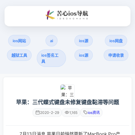
ios网站
ai
ios源
ios网盘
越狱工具
ios签名工
ios源
申请收录
具
苹果：三代蝶式键盘未修复键盘黏滞等问题
2020-2-29
1,165
ios资讯
7月13日消息 苹果日前悄然更新了MacBook Pro产