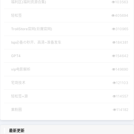
福利区(福利资源合集)
103563
轻松签
405694
TrollStore官网(巨魔官网)
310965
lsp必备の秒开、高清~准备发车
184381
GPT4
154642
vip电影解析
149690
宅哥技术
121103
轻松签+源
114557
果粉圈
114182
最新更新