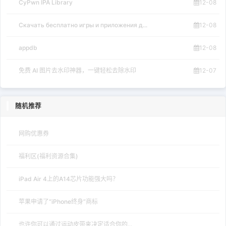
CyPwn IPA Library
12-08
Скачать бесплатно игры и приложения д...
12-08
appdb
12-08
免费 AI 图片去水印神器，一键轻松去除水印
12-07
随机推荐
网购优惠券
福利区(福利资源合集)
iPad Air 4上的A14芯片功能强大吗？
苹果申请了“iPhone终身”商标
也许你可以通过运动皮带来决定适合你的...