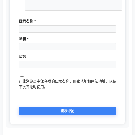
显示名称
*
邮箱
*
网站
在此浏览器中保存我的显示名称、邮箱地址和网站地址，以便
下次评论时使用。