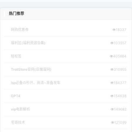
热门推荐
网购优惠券
18337
福利区(福利资源合集)
103557
轻松签
405684
TrollStore官网(巨魔官网)
310955
lsp必备の秒开、高清~准备发车
184377
GPT4
154638
vip电影解析
149682
宅哥技术
121099