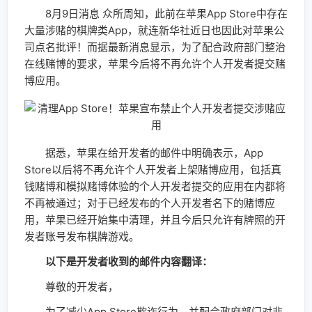
8月9日消息 众所周知，此前在苹果App Store中存在
大量涉赌的棋牌类App，就连新华社近日也因此对苹果公
司点名批评！而据最新消息显示，为了配合政府部门整治
在线赌博的要求，苹果今后将不再允许个人开发者提交赌
博应用。
据悉，苹果在给开发者的邮件中明确表示，App
Store以后将不再允许个人开发者上架赌博应用，包括真
钱赌博和模拟赌博体验的个人开发者提交的应用在内都将
不再被通过；对于已经发布的个人开发者名下的赌博应
用，苹果已经开始集中清理，并且今后只允许有牌照的开
发者账号发布棋牌游戏。
以下是开发者收到的邮件内容翻译：
尊敬的开发者，
为了减少App Store欺诈行为、并配合政府部门对非