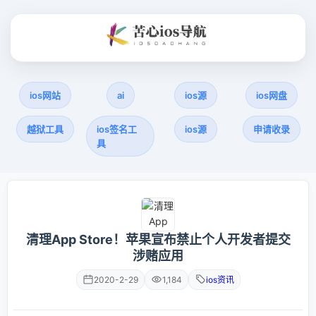
ios网站
ai
ios源
ios网盘
越狱工具
ios签名工
ios源
申请收录
具
清理App Store！苹果宣布禁止个人开发者提交
涉赌应用
2020-2-29
1,184
ios资讯