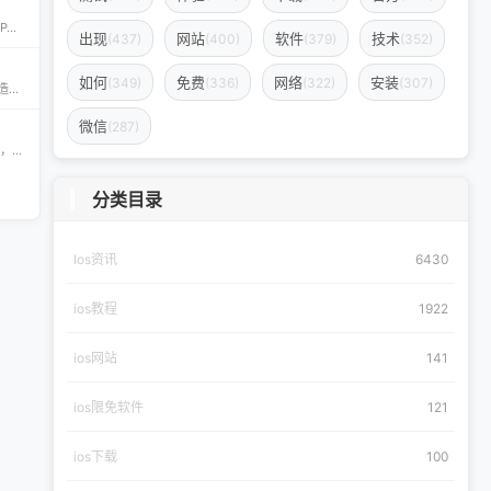
CyPwn IPA Library——最全的 iOS Sideloading 资源库 The CyPwn IPA Library is the most complete sideloading library available for iOS devices. 这里聚合了海量 IPA 包，覆盖 Jailbreak
出现
网站
软件
技术
(437)
(400)
(379)
(352)
如何
免费
网络
安装
(349)
(336)
(322)
(307)
Скачать бесплатно игры и приложения для iOS – 轻松获取海量精品 在 iklassika.ru，您可以 Скачать 各类 бесплатно 的 игры 与 приложения，专为 iOS 设备打造。平台汇聚最新、最热的移动资源，让用户无需繁琐搜索，一键下载，畅享无
微信
(287)
appdb — 独立可信的 iOS / iPadOS / macOS 应用市场 appdb 是目前最大的 独立 marketplace，专注于 iOS、iPadOS 与 macOS 生态。无论是开发者想要免费发布应用，还是普通用户想要安全、私密地下载安装自己需要的 app，都可以在这里轻松实现。 核心优势 免费发布：开
分类目录
Ios资讯
6430
ios教程
1922
ios网站
141
ios限免软件
121
ios下载
100