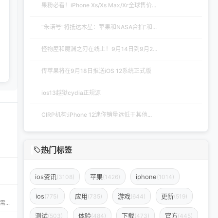
果粉必看！iPhone Xs/Xs Max/Xr全球售价...
“朱诺号”将抵达木星：苹果和NASA合拍“和...
怪物屋和魔渊之刃在线上！9月14日到9月2...
传苹果将在9月18日推送iOS 12系统正式版
ios13越狱cydia正规源
CIRP机构:iPhone 12迷你销量远低于其他...
热门标签
ios资讯
苹果
iphone
(3108)
(1426)
(1014)
ios
应用
游戏
更新
(775)
(735)
(644)
(519)
iPA资源一站式下载平台——ipapark.com ipapark.com 专注提供 iPhone、iPad、iPod 软体的 IPA 文件下载服务，覆盖 iOS4 至 iOS16 全系统版本，满足不同机型的用户需求。无论是正版砸壳、开心版软件，还是越狱插件、免费证书，都可在本站快速获取。 核心优势 **全网最全 ip
测试
体验
下载
官方
(503)
(484)
(473)
(445)