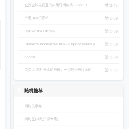
查找全球最便宜的应用订阅价格 - Find C...
12-10
应用-iPA资源站
12-08
CyPwn IPA Library
12-08
Скачать бесплатно игры и приложения д...
12-08
appdb
12-08
免费 AI 图片去水印神器，一键轻松去除水印
12-07
随机推荐
网购优惠券
福利区(福利资源合集)