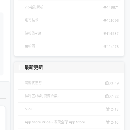
vip电影解析
149671
宅哥技术
121096
轻松签+源
114537
果粉圈
114178
最新更新
网购优惠券
03-19
福利区(福利资源合集)
07-22
olioli
12-13
App Store Price - 发现全球 App Store ...
12-10