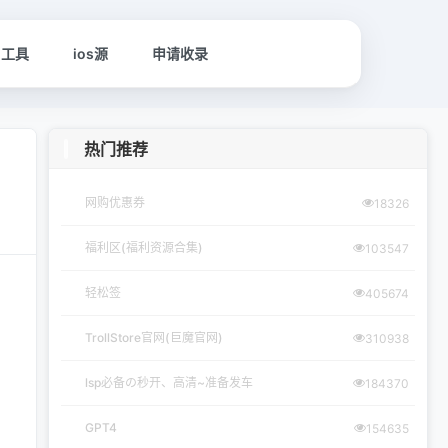
名工具
ios源
申请收录
热门推荐
网购优惠券
18326
福利区(福利资源合集)
103547
轻松签
405674
TrollStore官网(巨魔官网)
310938
lsp必备の秒开、高清~准备发车
184370
GPT4
154635