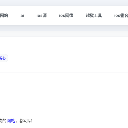
s网站
ai
ios源
ios网盘
越狱工具
ios签
苦心
欢的
网站
，都可以