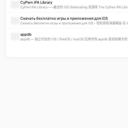
CyPwn IPA Library
Скачать бесплатно игры и приложения для iOS
appdb