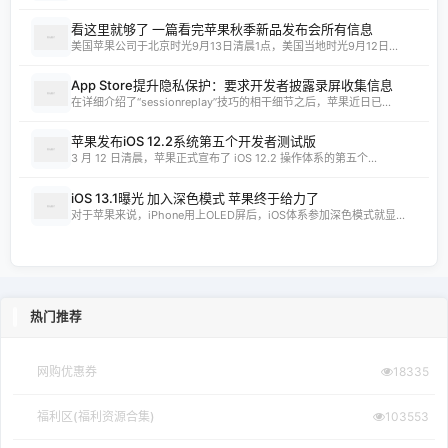
看这里就够了 一篇看完苹果秋季新品发布会所有信息
美国苹果公司于北京时光9月13日清晨1点，美国当地时光9月12日...
App Store提升隐私保护：要求开发者披露录屏收集信息
在详细介绍了“sessionreplay”技巧的相干细节之后，苹果近日已...
苹果发布iOS 12.2系统第五个开发者测试版
3 月 12 日清晨，苹果正式宣布了 iOS 12.2 操作体系的第五个...
iOS 13.1曝光 加入深色模式 苹果终于给力了
对于苹果来说，iPhone用上OLED屏后，iOS体系参加深色模式就显...
热门推荐
网购优惠券
18335
福利区(福利资源合集)
103553