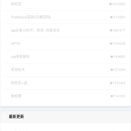
轻松签
405683
TrollStore官网(巨魔官网)
310951
lsp必备の秒开、高清~准备发车
184377
GPT4
154638
vip电影解析
149681
宅哥技术
121099
轻松签+源
114544
果粉圈
114180
最新更新