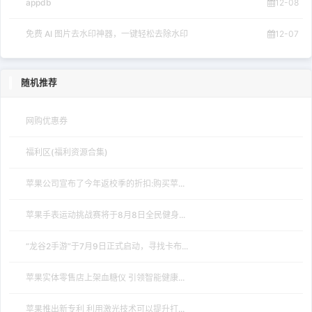
appdb
12-08
免费 AI 图片去水印神器，一键轻松去除水印
12-07
随机推荐
网购优惠券
福利区(福利资源合集)
苹果公司宣布了今年返校季的折扣:购买苹...
苹果手表运动挑战赛将于8月8日全民健身...
“龙谷2手游”于7月9日正式启动，寻找卡布...
苹果实体零售店上架血糖仪 引领智能健康...
苹果推出新专利 利用激光技术可以提升打...