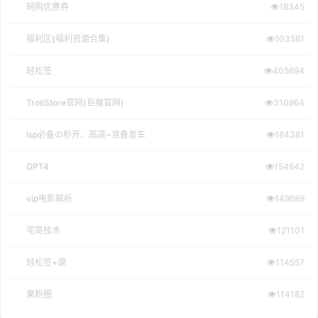
网购优惠券
18345
福利区(福利资源合集)
103561
轻松签
405694
TrollStore官网(巨魔官网)
310964
lsp必备の秒开、高清~准备发车
184381
GPT4
154642
vip电影解析
149689
宅哥技术
121101
轻松签+源
114557
果粉圈
114182