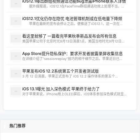
iOS12.1曝出群组视频通话功能bug泄露iPhone联系人详情
据外媒报道，iOS12.1在FaceTime群组通话功效上处理不当，...
iOS12.1优化仍存在隐忧 电池管理机制或在低电量下降频
苹果在最新的宣布会停止之后，便推送了iOS12.1，这一次在...
看这里就够了 一篇看完苹果秋季新品发布会所有信息
美国苹果公司于北京时光9月13日清晨1点，美国当地时光9月12日...
App Store提升隐私保护：要求开发者披露录屏收集信息
在详细介绍了“sessionreplay”技巧的相干细节之后，苹果近日已...
苹果发布iOS 12.2系统第五个开发者测试版
3 月 12 日清晨，苹果正式宣布了 iOS 12.2 操作体系的第五个...
iOS 13.1曝光 加入深色模式 苹果终于给力了
对于苹果来说，iPhone用上OLED屏后，iOS体系参加深色模式就显...
热门推荐