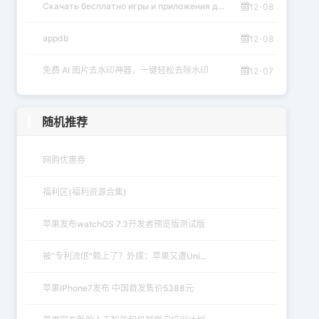
Скачать бесплатно игры и приложения д...
12-08
appdb
12-08
免费 AI 图片去水印神器，一键轻松去除水印
12-07
随机推荐
网购优惠券
福利区(福利资源合集)
苹果发布watchOS 7.3开发者预览版测试版
被“专利流氓”赖上了？外媒：苹果又遭Uni...
苹果iPhone7发布 中国首发售价5388元