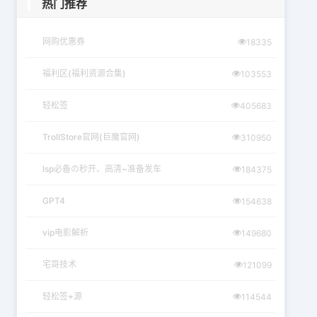
热门推荐
网购优惠券
18335
福利区(福利资源合集)
103553
轻松签
405683
TrollStore官网(巨魔官网)
310950
lsp必备の秒开、高清~准备发车
184375
GPT4
154638
vip电影解析
149680
宅哥技术
121099
轻松签+源
114544