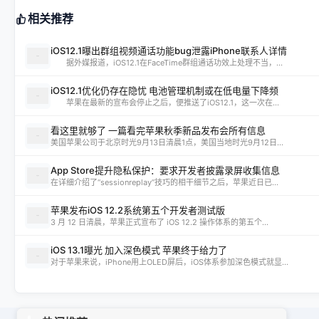
相关推荐
iOS12.1曝出群组视频通话功能bug泄露iPhone联系人详情
据外媒报道，iOS12.1在FaceTime群组通话功效上处理不当，...
iOS12.1优化仍存在隐忧 电池管理机制或在低电量下降频
苹果在最新的宣布会停止之后，便推送了iOS12.1，这一次在...
看这里就够了 一篇看完苹果秋季新品发布会所有信息
美国苹果公司于北京时光9月13日清晨1点，美国当地时光9月12日...
App Store提升隐私保护：要求开发者披露录屏收集信息
在详细介绍了“sessionreplay”技巧的相干细节之后，苹果近日已...
苹果发布iOS 12.2系统第五个开发者测试版
3 月 12 日清晨，苹果正式宣布了 iOS 12.2 操作体系的第五个...
iOS 13.1曝光 加入深色模式 苹果终于给力了
对于苹果来说，iPhone用上OLED屏后，iOS体系参加深色模式就显...