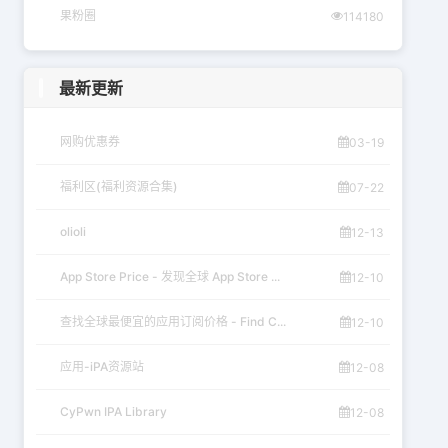
果粉圈
114180
最新更新
网购优惠券
03-19
福利区(福利资源合集)
07-22
olioli
12-13
App Store Price - 发现全球 App Store ...
12-10
查找全球最便宜的应用订阅价格 - Find C...
12-10
应用-iPA资源站
12-08
CyPwn IPA Library
12-08