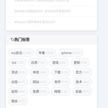
苹果宣布新的人工智能和机器学习培训计划
收99美元还抽成30%！多位iOS开发者向苹...
iPhone12 扬声器有杂音怎么办？
热门标签
ios资讯
苹果
iphone
(3108)
(1426)
(1014)
ios
应用
游戏
更新
(775)
(735)
(644)
(519)
测试
体验
下载
官方
(503)
(484)
(473)
(445)
出现
网站
软件
技术
(437)
(400)
(379)
(352)
如何
免费
网络
安装
(349)
(336)
(322)
(307)
微信
(287)