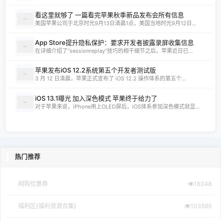
看这里就够了 一篇看完苹果秋季新品发布会所有信息
美国苹果公司于北京时光9月13日清晨1点，美国当地时光9月12日...
App Store提升隐私保护：要求开发者披露录屏收集信息
在详细介绍了“sessionreplay”技巧的相干细节之后，苹果近日已...
苹果发布iOS 12.2系统第五个开发者测试版
3 月 12 日清晨，苹果正式宣布了 iOS 12.2 操作体系的第五个...
iOS 13.1曝光 加入深色模式 苹果终于给力了
对于苹果来说，iPhone用上OLED屏后，iOS体系参加深色模式就显...
热门推荐
网购优惠券
18348
福利区(福利资源合集)
103565