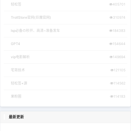
轻松签
405701
TrollStore官网(巨魔官网)
310974
lsp必备の秒开、高清~准备发车
184383
GPT4
154644
vip电影解析
149694
宅哥技术
121105
轻松签+源
114562
果粉圈
114183
最新更新