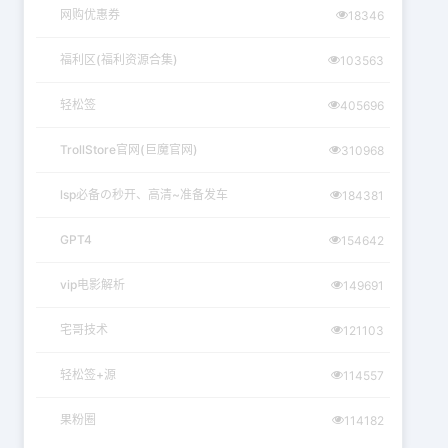
网购优惠券
18346
福利区(福利资源合集)
103563
轻松签
405696
TrollStore官网(巨魔官网)
310968
lsp必备の秒开、高清~准备发车
184381
GPT4
154642
vip电影解析
149691
宅哥技术
121103
轻松签+源
114557
果粉圈
114182