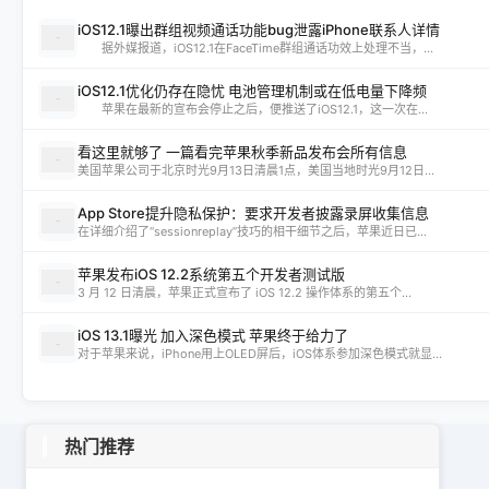
iOS12.1曝出群组视频通话功能bug泄露iPhone联系人详情
据外媒报道，iOS12.1在FaceTime群组通话功效上处理不当，...
iOS12.1优化仍存在隐忧 电池管理机制或在低电量下降频
苹果在最新的宣布会停止之后，便推送了iOS12.1，这一次在...
看这里就够了 一篇看完苹果秋季新品发布会所有信息
美国苹果公司于北京时光9月13日清晨1点，美国当地时光9月12日...
App Store提升隐私保护：要求开发者披露录屏收集信息
在详细介绍了“sessionreplay”技巧的相干细节之后，苹果近日已...
苹果发布iOS 12.2系统第五个开发者测试版
3 月 12 日清晨，苹果正式宣布了 iOS 12.2 操作体系的第五个...
iOS 13.1曝光 加入深色模式 苹果终于给力了
对于苹果来说，iPhone用上OLED屏后，iOS体系参加深色模式就显...
热门推荐