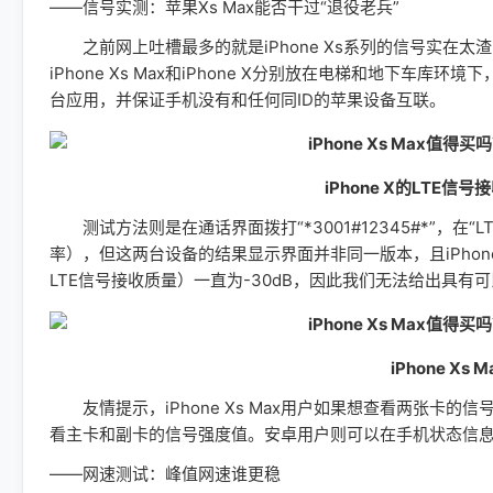
——信号实测：苹果Xs Max能否干过“退役老兵”
之前网上吐槽最多的就是iPhone Xs系列的信号实在
iPhone Xs Max和iPhone X分别放在电梯和地下车
台应用，并保证手机没有和任何同ID的苹果设备互联。
iPhone X的LTE信
测试方法则是在通话界面拨打“*3001#12345#*”，在“LTE-Ser
率），但这两台设备的结果显示界面并非同一版本，且iPhone X
LTE信号接收质量）一直为-30dB，因此我们无法给出具有
iPhone X
友情提示，iPhone Xs Max用户如果想查看两张卡的信号强度，在“
看主卡和副卡的信号强度值。安卓用户则可以在手机状态信息中
——网速测试：峰值网速谁更稳