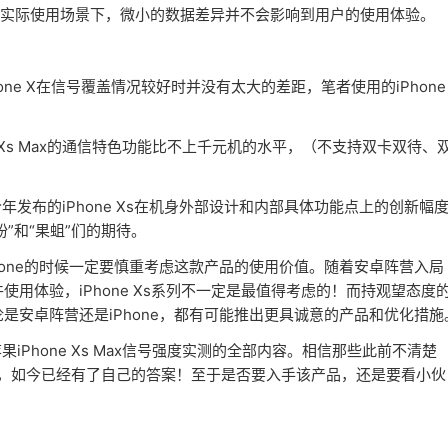
率，在实际使用场景下，微小的数据差异并不会影响到用户的使用体验。
hone X在信号覆盖情况较好时并没有太大的差距，笔者使用的iPhone
Xs Max的通信特色功能比不上千元机的水平，（不支持双卡双待、
布的iPhone Xs在机身外部设计和内部具体功能点上的创新幅
”和“果蛆”们的期待。
hone的时候一定要慎重考虑这款产品的使用价值。随着安卓阵营入局
件使用体验，iPhone Xs系列不一定是最值得考虑的！而持观望态度
无论是安卓阵营还是iPhone，都有可能推出更具诚意的产品和优化措施
果iPhone Xs Max信号强度实测的全部内容。相信那些此前不清楚
x好不好”的朋友，如今已经有了自己的答案！至于是否要入手该产品，还是要看小伙