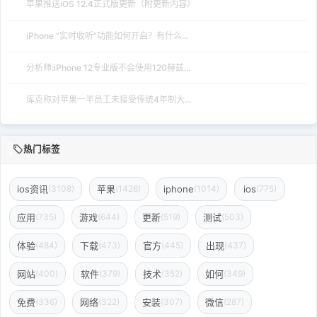
苹果推送iOS 12.4正式版更新（附更新内容）
iPhone “实时收听”功能如何开启？有什么...
分析师:iPhone 12专业版不会使用120赫兹...
库克称对苹果一半员工未接受传统4年制大...
热门标签
ios资讯
苹果
iphone
ios
(3108)
(1426)
(1014)
(775)
应用
游戏
更新
测试
(735)
(644)
(519)
(503)
体验
下载
官方
出现
(484)
(473)
(445)
(437)
网站
软件
技术
如何
(400)
(379)
(352)
(349)
免费
网络
安装
微信
(336)
(322)
(307)
(287)