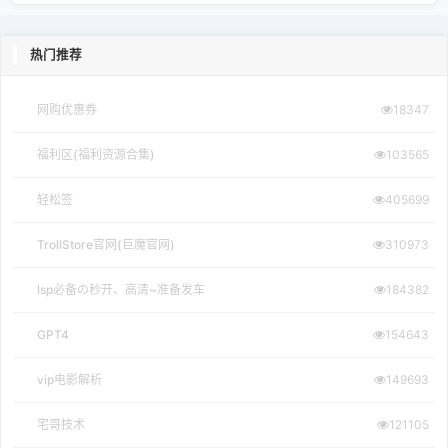
热门推荐
网购优惠券
18347
福利区(福利资源合集)
103565
轻松签
405699
TrollStore官网(巨魔官网)
310973
lsp必备の秒开、高清~准备发车
184382
GPT4
154643
vip电影解析
149693
宅哥技术
121105