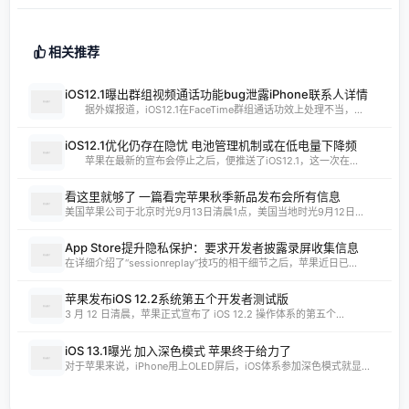
相关推荐
iOS12.1曝出群组视频通话功能bug泄露iPhone联系人详情
据外媒报道，iOS12.1在FaceTime群组通话功效上处理不当，...
iOS12.1优化仍存在隐忧 电池管理机制或在低电量下降频
苹果在最新的宣布会停止之后，便推送了iOS12.1，这一次在...
看这里就够了 一篇看完苹果秋季新品发布会所有信息
美国苹果公司于北京时光9月13日清晨1点，美国当地时光9月12日...
App Store提升隐私保护：要求开发者披露录屏收集信息
在详细介绍了“sessionreplay”技巧的相干细节之后，苹果近日已...
苹果发布iOS 12.2系统第五个开发者测试版
3 月 12 日清晨，苹果正式宣布了 iOS 12.2 操作体系的第五个...
iOS 13.1曝光 加入深色模式 苹果终于给力了
对于苹果来说，iPhone用上OLED屏后，iOS体系参加深色模式就显...