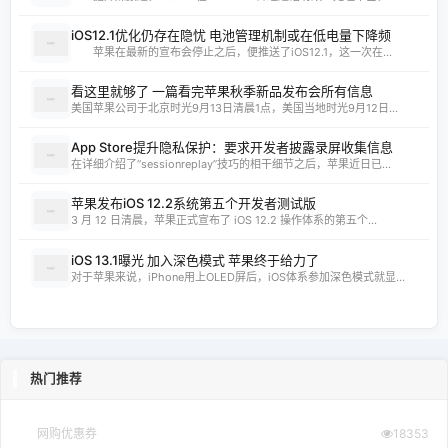
iOS12.1优化仍存在隐忧 电池管理机制或在低电量下降频
苹果在最新的宣布会停止之后，便推送了iOS12.1，这一次在...
看这里就够了 一篇看完苹果秋季新品发布会所有信息
美国苹果公司于北京时光9月13日清晨1点，美国当地时光9月12日...
App Store提升隐私保护：要求开发者披露录屏收集信息
在详细介绍了“sessionreplay”技巧的相干细节之后，苹果近日已...
苹果发布iOS 12.2系统第五个开发者测试版
3 月 12 日清晨，苹果正式宣布了 iOS 12.2 操作体系的第五个...
iOS 13.1曝光 加入深色模式 苹果终于给力了
对于苹果来说，iPhone用上OLED屏后，iOS体系参加深色模式就显...
热门推荐
网购优惠券
18353