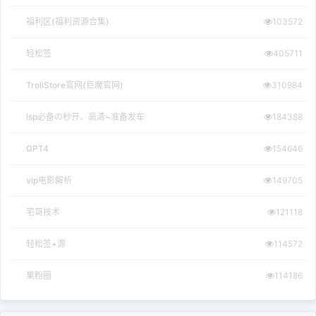
福利区(福利资源合集)
103572
轻松签
405711
TrollStore官网(巨魔官网)
310984
lsp必备の秒开、高清~准备发车
184388
GPT4
154646
vip电影解析
149705
宅哥技术
121118
轻松签+源
114572
果粉圈
114186