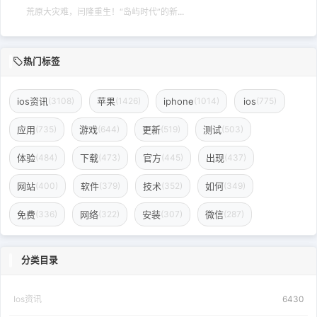
荒原大灾难，闫隆重生！“岛屿时代”的新...
热门标签
ios资讯
苹果
iphone
ios
(3108)
(1426)
(1014)
(775)
应用
游戏
更新
测试
(735)
(644)
(519)
(503)
体验
下载
官方
出现
(484)
(473)
(445)
(437)
网站
软件
技术
如何
(400)
(379)
(352)
(349)
免费
网络
安装
微信
(336)
(322)
(307)
(287)
分类目录
Ios资讯
6430