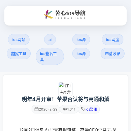
ios网站
ai
ios源
ios网盘
越狱工具
ios签名工
ios源
申请收录
具
明年4月开审！苹果否认将与高通和解
2020-2-29
1,311
ios资讯
12月2日消息 前些天有报道称，高通CEO史蒂夫·莫