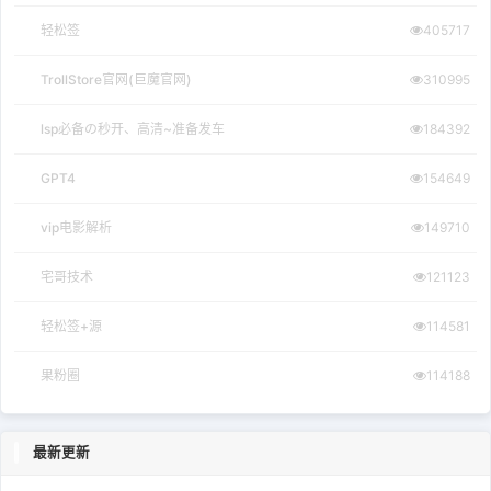
轻松签
405717
TrollStore官网(巨魔官网)
310995
lsp必备の秒开、高清~准备发车
184392
GPT4
154649
vip电影解析
149710
宅哥技术
121123
轻松签+源
114581
果粉圈
114188
最新更新