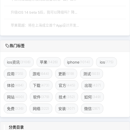
升级iOS 14 beta 5后，我可以降级吗？降...
苹果葛越：将在上海成立首个App设计开发...
热门标签
ios资讯
苹果
iphone
ios
(3108)
(1426)
(1014)
(775)
应用
游戏
更新
测试
(735)
(644)
(519)
(503)
体验
下载
官方
出现
(484)
(473)
(445)
(437)
网站
软件
技术
如何
(400)
(379)
(352)
(349)
免费
网络
安装
微信
(336)
(322)
(307)
(287)
分类目录