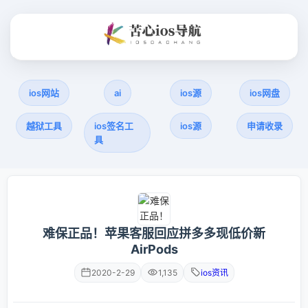
ios网站
ai
ios源
ios网盘
越狱工具
ios签名工
ios源
申请收录
具
难保正品！苹果客服回应拼多多现低价新
AirPods
2020-2-29
1,135
ios资讯