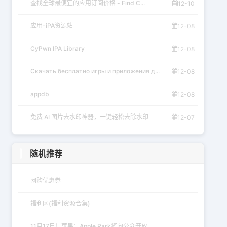
查找全球最便宜的应用订阅价格 - Find C...
12-10
应用-iPA资源站
12-08
CyPwn IPA Library
12-08
Скачать бесплатно игры и приложения д...
12-08
appdb
12-08
免费 AI 图片去水印神器，一键轻松去除水印
12-07
随机推荐
网购优惠券
福利区(福利资源合集)
11月17日！苹果：Apple Park将向公众开放