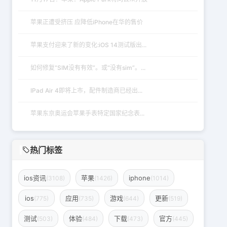
苹果正遭受挤压 应降低iPhone在华的售价
苹果支付迎来了新的变化:iOS 14测试版出...
如何修复“SIM没有有效”。或“没有sim”。...
IPad Air 4即将上市，配件制造商已经出...
苹果东京奥运会苹果手表特定国家纪念表...
热门标签
ios资讯
苹果
iphone
(3108)
(1426)
(1014)
ios
应用
游戏
更新
(775)
(735)
(644)
(519)
测试
体验
下载
官方
(503)
(484)
(473)
(445)