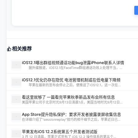
相关推荐
iOS12.1曝出群组视频通话功能bug泄露iPhone联系人详情
据外媒报道，iOS12.1在FaceTime群组通话功效上处理不当，...
iOS12.1优化仍存在隐忧 电池管理机制或在低电量下降频
苹果在最新的宣布会停止之后，便推送了iOS12.1，这一次在...
看这里就够了 一篇看完苹果秋季新品发布会所有信息
美国苹果公司于北京时光9月13日清晨1点，美国当地时光9月12日...
App Store提升隐私保护：要求开发者披露录屏收集信息
在详细介绍了“sessionreplay”技巧的相干细节之后，苹果近日已...
苹果发布iOS 12.2系统第五个开发者测试版
3 月 12 日清晨，苹果正式宣布了 iOS 12.2 操作体系的第五个...