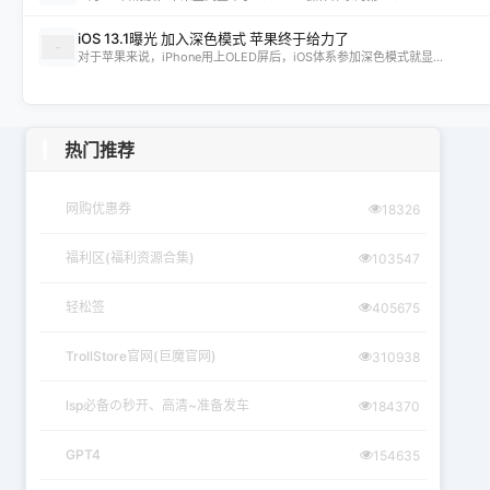
iOS 13.1曝光 加入深色模式 苹果终于给力了
对于苹果来说，iPhone用上OLED屏后，iOS体系参加深色模式就显...
热门推荐
网购优惠券
18326
福利区(福利资源合集)
103547
轻松签
405675
TrollStore官网(巨魔官网)
310938
lsp必备の秒开、高清~准备发车
184370
GPT4
154635