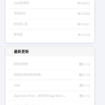
vip电影解析
149672
宅哥技术
121098
轻松签+源
114537
果粉圈
114178
最新更新
网购优惠券
03-19
福利区(福利资源合集)
07-22
olioli
12-13
App Store Price - 发现全球 App Store ...
12-10