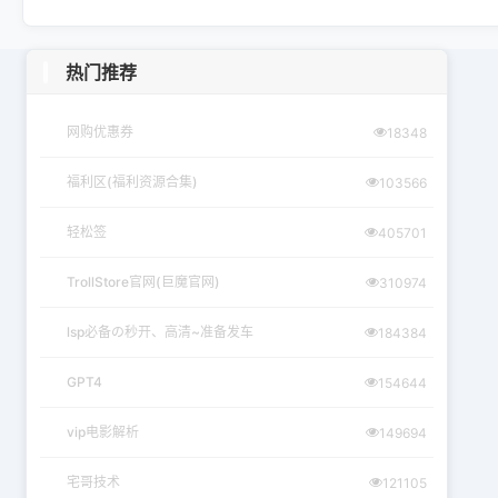
热门推荐
网购优惠券
18348
福利区(福利资源合集)
103566
轻松签
405701
TrollStore官网(巨魔官网)
310974
lsp必备の秒开、高清~准备发车
184384
GPT4
154644
vip电影解析
149694
宅哥技术
121105