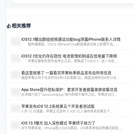
相关推荐
iOS12.1曝出群组视频通话功能bug泄露iPhone联系人详情
据外媒报道，iOS12.1在FaceTime群组通话功效上处理不当，...
iOS12.1优化仍存在隐忧 电池管理机制或在低电量下降频
苹果在最新的宣布会停止之后，便推送了iOS12.1，这一次在...
看这里就够了 一篇看完苹果秋季新品发布会所有信息
美国苹果公司于北京时光9月13日清晨1点，美国当地时光9月12日...
App Store提升隐私保护：要求开发者披露录屏收集信息
在详细介绍了“sessionreplay”技巧的相干细节之后，苹果近日已...
苹果发布iOS 12.2系统第五个开发者测试版
3 月 12 日清晨，苹果正式宣布了 iOS 12.2 操作体系的第五个...
iOS 13.1曝光 加入深色模式 苹果终于给力了
对于苹果来说，iPhone用上OLED屏后，iOS体系参加深色模式就显...