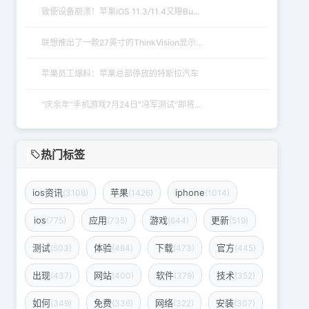
致使设备崩溃！苹果iOS 11.3/11.4又曝Bu...
联想推出了一款27英寸的ThinkVision显示...
苹果员工爆料：苹果总部停放的特斯拉汽车
“庆余年”手机游戏7月24日“冯军测试”即将...
热门标签
ios资讯
苹果
iphone
(3108)
(1426)
(1014)
ios
应用
游戏
更新
(775)
(735)
(644)
(519)
测试
体验
下载
官方
(503)
(484)
(473)
(445)
出现
网站
软件
技术
(437)
(400)
(379)
(352)
如何
免费
网络
安装
(349)
(336)
(322)
(307)