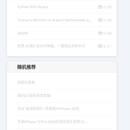
CyPwn IPA Library
12-08
Скачать бесплатно игры и приложения д...
12-08
appdb
12-08
免费 AI 图片去水印神器，一键轻松去除水印
12-07
随机推荐
网购优惠券
福利区(福利资源合集)
来自“最强单镜头”:苹果展示iPhone SE拍...
苹果iPhone 12 Pro 20W快速充电头获得3C...