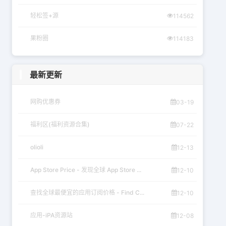
轻松签+源
114562
果粉圈
114183
最新更新
网购优惠券
03-19
福利区(福利资源合集)
07-22
olioli
12-13
App Store Price - 发现全球 App Store ...
12-10
查找全球最便宜的应用订阅价格 - Find C...
12-10
应用-iPA资源站
12-08