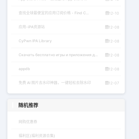
查找全球最便宜的应用订阅价格 - Find C...
12-10
应用-iPA资源站
12-08
CyPwn IPA Library
12-08
Скачать бесплатно игры и приложения д...
12-08
appdb
12-08
免费 AI 图片去水印神器，一键轻松去除水印
12-07
随机推荐
网购优惠券
福利区(福利资源合集)