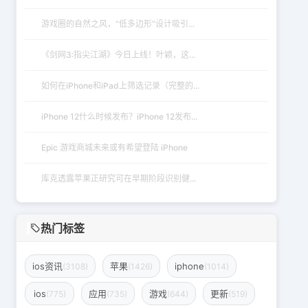
游戏圈的自然之风，“低多边形”设计吸引...
《剑网3:指尖江湖》今日上线！叶颖，这...
如何在iPhone和iPad上筛选记录（完整的...
iPhone 12什么时候发布？iPhone 12发布...
Epic 游戏商城未来或有希望登陆 iPhone
库克透露苹果正研究可在早期阶段识别健...
热门标签
ios资讯
苹果
iphone
(3108)
(1426)
(1014)
ios
应用
游戏
更新
(775)
(735)
(644)
(519)