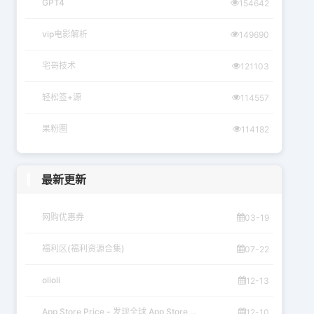
GPT4
154642
vip电影解析
149690
宅哥技术
121103
轻松签+源
114557
果粉圈
114182
最新更新
网购优惠券
03-19
福利区(福利资源合集)
07-22
olioli
12-13
App Store Price - 发现全球 App Store ...
12-10