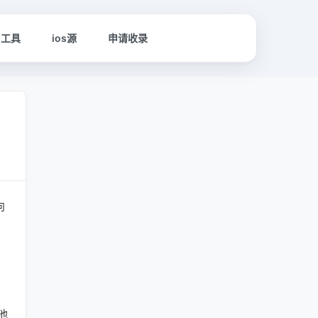
名工具
ios源
申请收录
向
池