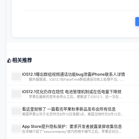
相关推荐
iOS12.1曝出群组视频通话功能bug泄露iPhone联系人详情
据外媒报道，iOS12.1在FaceTime群组通话功效上处理不当，...
iOS12.1优化仍存在隐忧 电池管理机制或在低电量下降频
苹果在最新的宣布会停止之后，便推送了iOS12.1，这一次在...
看这里就够了 一篇看完苹果秋季新品发布会所有信息
美国苹果公司于北京时光9月13日清晨1点，美国当地时光9月12日...
App Store提升隐私保护：要求开发者披露录屏收集信息
在详细介绍了“sessionreplay”技巧的相干细节之后，苹果近日已...