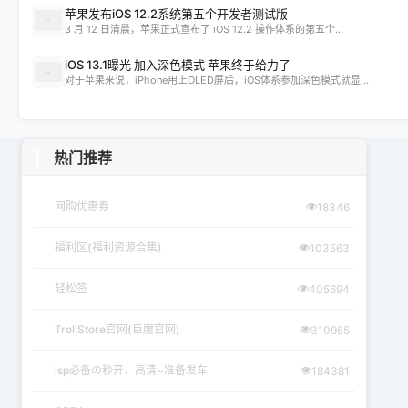
苹果发布iOS 12.2系统第五个开发者测试版
3 月 12 日清晨，苹果正式宣布了 iOS 12.2 操作体系的第五个...
iOS 13.1曝光 加入深色模式 苹果终于给力了
对于苹果来说，iPhone用上OLED屏后，iOS体系参加深色模式就显...
热门推荐
网购优惠券
18346
福利区(福利资源合集)
103563
轻松签
405694
TrollStore官网(巨魔官网)
310965
lsp必备の秒开、高清~准备发车
184381