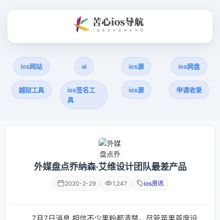
ios网站
ai
ios源
ios网盘
越狱工具
ios签名工
ios源
申请收录
具
外媒盘点乔纳森·艾维设计团队最差产品
2020-2-29
1,247
ios资讯
7月7日消息 相信不少果粉都清楚，尽管苹果首席设