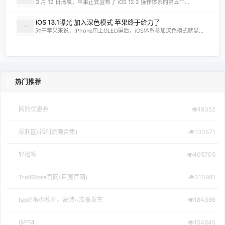
3 月 12 日清晨，苹果正式宣布了 iOS 12.2 操作体系的第五个...
iOS 13.1曝光 加入深色模式 苹果终于给力了
对于苹果来说，iPhone用上OLED屏后，iOS体系参加深色模式就显...
热门推荐
网购优惠券
18352
福利区(福利资源合集)
103571
轻松签
405705
TrollStore官网(巨魔官网)
310981
lsp必备の秒开、高清~准备发车
184386
GPT4
154645