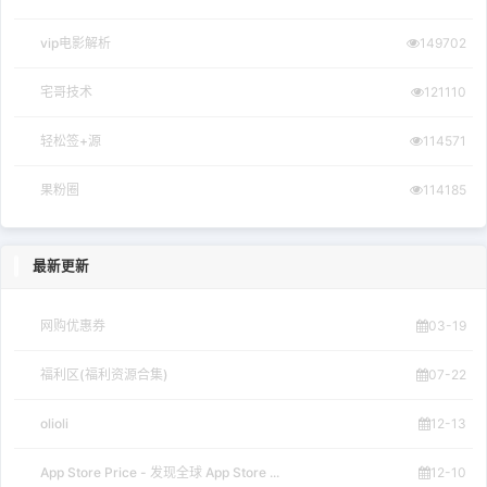
vip电影解析
149702
宅哥技术
121110
轻松签+源
114571
果粉圈
114185
最新更新
网购优惠券
03-19
福利区(福利资源合集)
07-22
olioli
12-13
App Store Price - 发现全球 App Store ...
12-10