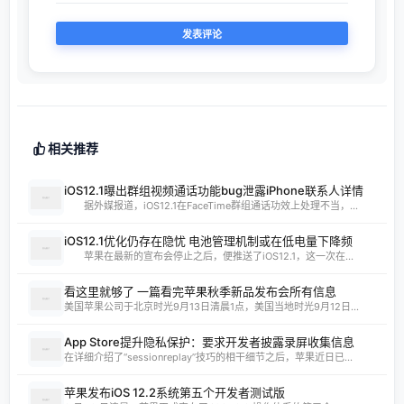
相关推荐
iOS12.1曝出群组视频通话功能bug泄露iPhone联系人详情
据外媒报道，iOS12.1在FaceTime群组通话功效上处理不当，...
iOS12.1优化仍存在隐忧 电池管理机制或在低电量下降频
苹果在最新的宣布会停止之后，便推送了iOS12.1，这一次在...
看这里就够了 一篇看完苹果秋季新品发布会所有信息
美国苹果公司于北京时光9月13日清晨1点，美国当地时光9月12日...
App Store提升隐私保护：要求开发者披露录屏收集信息
在详细介绍了“sessionreplay”技巧的相干细节之后，苹果近日已...
苹果发布iOS 12.2系统第五个开发者测试版