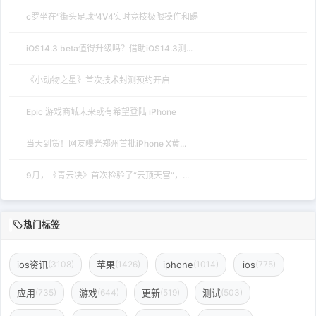
c罗坐在“街头足球”4V4实时竞技极限操作和踢
iOS14.3 beta值得升级吗？借助iOS14.3测...
《小动物之星》首次技术封测预约开启
Epic 游戏商城未来或有希望登陆 iPhone
当天到货！网友曝光郑州首批iPhone X黄...
9月，《青云决》首次检验了“云顶天宫”，...
热门标签
ios资讯
苹果
iphone
ios
(3108)
(1426)
(1014)
(775)
应用
游戏
更新
测试
(735)
(644)
(519)
(503)