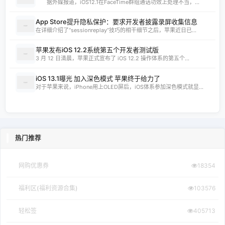
据外媒报道，iOS12.1在FaceTime群组通话功效上处理不当，...
App Store提升隐私保护：要求开发者披露录屏收集信息
在详细介绍了“sessionreplay”技巧的相干细节之后，苹果近日已...
苹果发布iOS 12.2系统第五个开发者测试版
3 月 12 日清晨，苹果正式宣布了 iOS 12.2 操作体系的第五个...
iOS 13.1曝光 加入深色模式 苹果终于给力了
对于苹果来说，iPhone用上OLED屏后，iOS体系参加深色模式就显...
热门推荐
网购优惠券
18354
福利区(福利资源合集)
103576
轻松签
405713