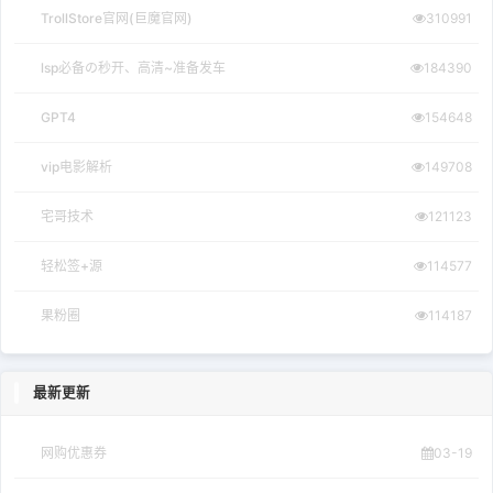
TrollStore官网(巨魔官网)
310991
lsp必备の秒开、高清~准备发车
184390
GPT4
154648
vip电影解析
149708
宅哥技术
121123
轻松签+源
114577
果粉圈
114187
最新更新
网购优惠券
03-19