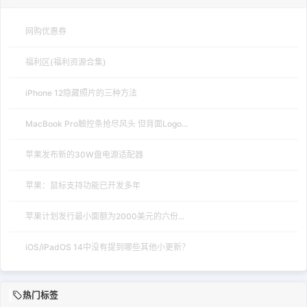
网购优惠券
福利区(福利资源合集)
iPhone 12隐藏照片的三种方法
MacBook Pro触控条抢尽风头 但背面Logo...
苹果发布新的30W盘电源适配器
苹果：鼠标支持功能已开发多年
苹果计划发行最小面额为2000美元的六份...
iOS/iPadOS 14中没有提到哪些其他小更新？
热门标签