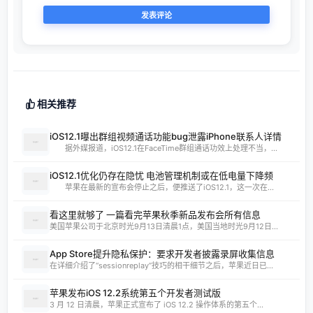
相关推荐
iOS12.1曝出群组视频通话功能bug泄露iPhone联系人详情
据外媒报道，iOS12.1在FaceTime群组通话功效上处理不当，...
iOS12.1优化仍存在隐忧 电池管理机制或在低电量下降频
苹果在最新的宣布会停止之后，便推送了iOS12.1，这一次在...
看这里就够了 一篇看完苹果秋季新品发布会所有信息
美国苹果公司于北京时光9月13日清晨1点，美国当地时光9月12日...
App Store提升隐私保护：要求开发者披露录屏收集信息
在详细介绍了“sessionreplay”技巧的相干细节之后，苹果近日已...
苹果发布iOS 12.2系统第五个开发者测试版
3 月 12 日清晨，苹果正式宣布了 iOS 12.2 操作体系的第五个...