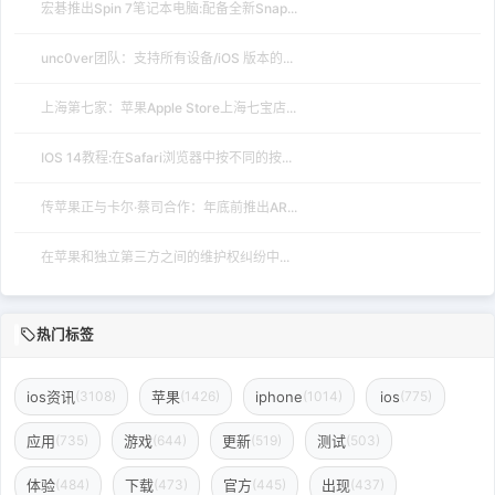
宏碁推出Spin 7笔记本电脑:配备全新Snap...
unc0ver团队：支持所有设备/iOS 版本的...
上海第七家：苹果Apple Store上海七宝店...
IOS 14教程:在Safari浏览器中按不同的按...
传苹果正与卡尔·蔡司合作：年底前推出AR...
在苹果和独立第三方之间的维护权纠纷中...
热门标签
ios资讯
苹果
iphone
ios
(3108)
(1426)
(1014)
(775)
应用
游戏
更新
测试
(735)
(644)
(519)
(503)
体验
下载
官方
出现
(484)
(473)
(445)
(437)