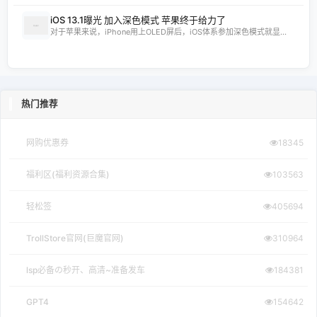
iOS 13.1曝光 加入深色模式 苹果终于给力了
对于苹果来说，iPhone用上OLED屏后，iOS体系参加深色模式就显...
热门推荐
网购优惠券
18345
福利区(福利资源合集)
103563
轻松签
405694
TrollStore官网(巨魔官网)
310964
lsp必备の秒开、高清~准备发车
184381
GPT4
154642