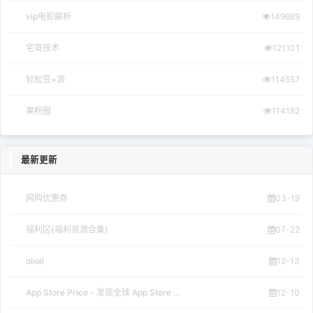
vip电影解析
149689
宅哥技术
121101
轻松签+源
114557
果粉圈
114182
最新更新
网购优惠券
03-19
福利区(福利资源合集)
07-22
olioli
12-13
App Store Price - 发现全球 App Store ...
12-10