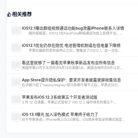
相关推荐
iOS12.1曝出群组视频通话功能bug泄露iPhone联系人详情
据外媒报道，iOS12.1在FaceTime群组通话功效上处理不当，...
iOS12.1优化仍存在隐忧 电池管理机制或在低电量下降频
苹果在最新的宣布会停止之后，便推送了iOS12.1，这一次在...
看这里就够了 一篇看完苹果秋季新品发布会所有信息
美国苹果公司于北京时光9月13日清晨1点，美国当地时光9月12日...
App Store提升隐私保护：要求开发者披露录屏收集信息
在详细介绍了“sessionreplay”技巧的相干细节之后，苹果近日已...
苹果发布iOS 12.2系统第五个开发者测试版
3 月 12 日清晨，苹果正式宣布了 iOS 12.2 操作体系的第五个...
iOS 13.1曝光 加入深色模式 苹果终于给力了
对于苹果来说，iPhone用上OLED屏后，iOS体系参加深色模式就显...