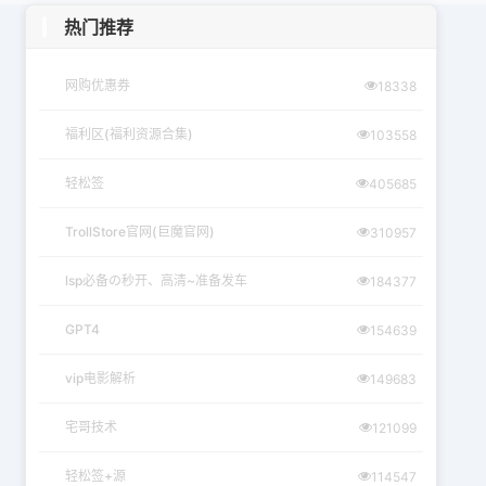
热门推荐
网购优惠券
18338
福利区(福利资源合集)
103558
轻松签
405685
TrollStore官网(巨魔官网)
310957
lsp必备の秒开、高清~准备发车
184377
GPT4
154639
vip电影解析
149683
宅哥技术
121099
轻松签+源
114547