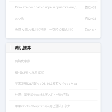
Скачать бесплатно игры и приложения д...
12-08
appdb
12-08
免费 AI 图片去水印神器，一键轻松去除水印
12-07
随机推荐
网购优惠券
福利区(福利资源合集)
苹果发布iOS和iPadOS 14.3支持AirPods Max
外媒：苹果将参与对东芝芯片业务的竞购
苹果iBooks StoryTime应用已登陆加拿大