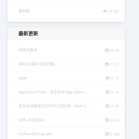
果粉圈
114180
最新更新
网购优惠券
03-19
福利区(福利资源合集)
07-22
olioli
12-13
App Store Price - 发现全球 App Store ...
12-10
查找全球最便宜的应用订阅价格 - Find C...
12-10
应用-iPA资源站
12-08
CyPwn IPA Library
12-08