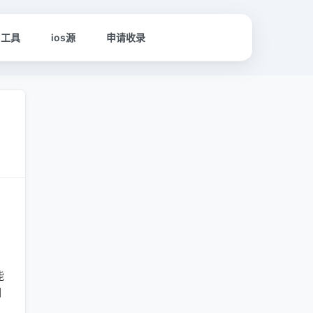
名工具
ios源
申请收录
能
们