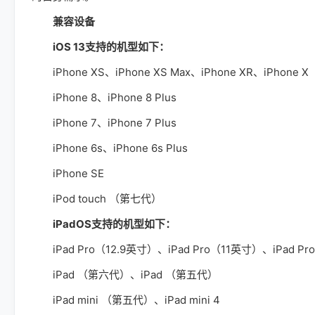
兼容设备
iOS 13支持的机型如下：
iPhone XS、iPhone XS Max、iPhone XR、iPhone X
iPhone 8、iPhone 8 Plus
iPhone 7、iPhone 7 Plus
iPhone 6s、iPhone 6s Plus
iPhone SE
iPod touch （第七代）
iPadOS支持的机型如下：
iPad Pro（12.9英寸）、iPad Pro（11英寸）、iPad Pr
iPad （第六代）、iPad （第五代）
iPad mini （第五代）、iPad mini 4