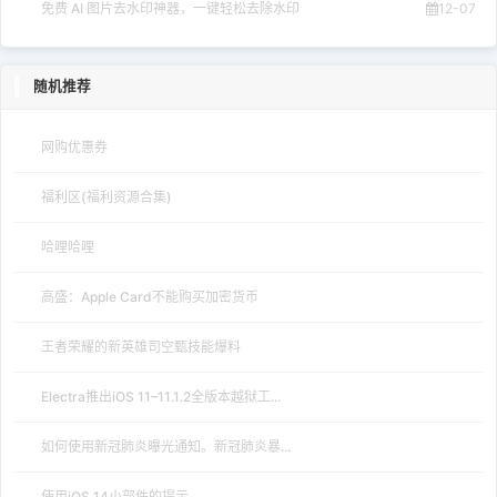
免费 AI 图片去水印神器，一键轻松去除水印
12-07
随机推荐
网购优惠券
福利区(福利资源合集)
哈哩哈哩
高盛：Apple Card不能购买加密货币
王者荣耀的新英雄司空甄技能爆料
Electra推出iOS 11–11.1.2全版本越狱工...
如何使用新冠肺炎曝光通知。新冠肺炎暴...
使用iOS 14小部件的提示