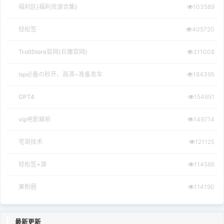
福利区(福利资源合集)
103589
轻松签
405720
TrollStore官网(巨魔官网)
311008
lsp必备の秒开、高清~准备发车
184395
GPT4
154651
vip电影解析
149714
宅哥技术
121125
轻松签+源
114586
果粉圈
114190
最新更新