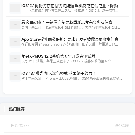
iOS12.1优化仍存在隐忧 电池管理机制或在低电量下降频
苹果在最新的宣布会停止之后，便推送了iOS12.1，这一次在...
看这里就够了 一篇看完苹果秋季新品发布会所有信息
美国苹果公司于北京时光9月13日清晨1点，美国当地时光9月12日...
App Store提升隐私保护：要求开发者披露录屏收集信息
在详细介绍了“sessionreplay”技巧的相干细节之后，苹果近日已...
苹果发布iOS 12.2系统第五个开发者测试版
3 月 12 日清晨，苹果正式宣布了 iOS 12.2 操作体系的第五个...
iOS 13.1曝光 加入深色模式 苹果终于给力了
对于苹果来说，iPhone用上OLED屏后，iOS体系参加深色模式就显...
热门推荐
网购优惠券
18356