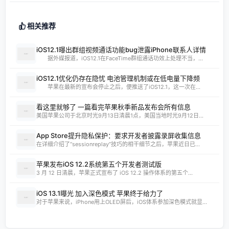
相关推荐
iOS12.1曝出群组视频通话功能bug泄露iPhone联系人详情
据外媒报道，iOS12.1在FaceTime群组通话功效上处理不当，...
iOS12.1优化仍存在隐忧 电池管理机制或在低电量下降频
苹果在最新的宣布会停止之后，便推送了iOS12.1，这一次在...
看这里就够了 一篇看完苹果秋季新品发布会所有信息
美国苹果公司于北京时光9月13日清晨1点，美国当地时光9月12日...
App Store提升隐私保护：要求开发者披露录屏收集信息
在详细介绍了“sessionreplay”技巧的相干细节之后，苹果近日已...
苹果发布iOS 12.2系统第五个开发者测试版
3 月 12 日清晨，苹果正式宣布了 iOS 12.2 操作体系的第五个...
iOS 13.1曝光 加入深色模式 苹果终于给力了
对于苹果来说，iPhone用上OLED屏后，iOS体系参加深色模式就显...