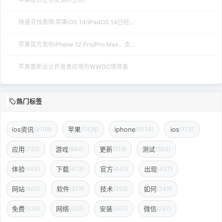
快速寻找表情:苹果iOS 14/iPadOS 14已经...
苹果官方发布iPhone 12 Pro/Pro Max，支...
苹果重新设计开发者应用为WWDC做准备
热门标签
ios资讯
苹果
iphone
ios
(3108)
(1426)
(1014)
(775)
应用
游戏
更新
测试
(735)
(644)
(519)
(503)
体验
下载
官方
出现
(484)
(473)
(445)
(437)
网站
软件
技术
如何
(400)
(379)
(352)
(349)
免费
网络
安装
微信
(336)
(322)
(307)
(287)