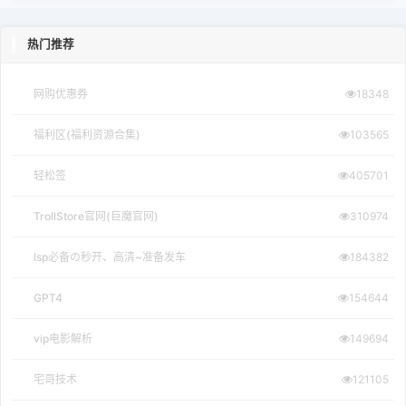
热门推荐
网购优惠券
18348
福利区(福利资源合集)
103565
轻松签
405701
TrollStore官网(巨魔官网)
310974
lsp必备の秒开、高清~准备发车
184382
GPT4
154644
vip电影解析
149694
宅哥技术
121105