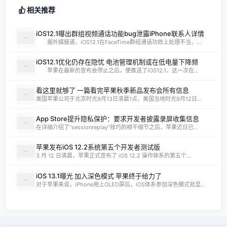
相关推荐
iOS12.1曝出群组视频通话功能bug泄露iPhone联系人详情
据外媒报道，iOS12.1在FaceTime群组通话功效上处理不当，...
iOS12.1优化仍存在隐忧 电池管理机制或在低电量下降频
苹果在最新的宣布会停止之后，便推送了iOS12.1，这一次在...
看这里就够了 一篇看完苹果秋季新品发布会所有信息
美国苹果公司于北京时光9月13日清晨1点，美国当地时光9月12日...
App Store提升隐私保护：要求开发者披露录屏收集信息
在详细介绍了“sessionreplay”技巧的相干细节之后，苹果近日已...
苹果发布iOS 12.2系统第五个开发者测试版
3 月 12 日清晨，苹果正式宣布了 iOS 12.2 操作体系的第五个...
iOS 13.1曝光 加入深色模式 苹果终于给力了
对于苹果来说，iPhone用上OLED屏后，iOS体系参加深色模式就显...