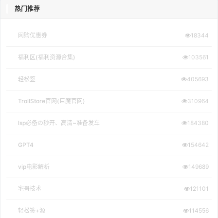
热门推荐
网购优惠券
18344
福利区(福利资源合集)
103561
轻松签
405693
TrollStore官网(巨魔官网)
310964
lsp必备の秒开、高清~准备发车
184380
GPT4
154642
vip电影解析
149689
宅哥技术
121101
轻松签+源
114556