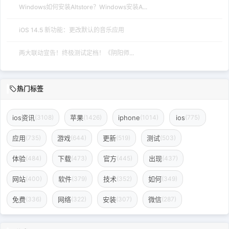
Windows如何安装Altstore？Windows安装A...
iOS 14.5 新功能：更改默认的音乐应用
两大联动宣告！终极测试定档！《阴阳师...
热门标签
ios资讯
苹果
iphone
ios
(3108)
(1426)
(1014)
(775)
应用
游戏
更新
测试
(735)
(644)
(519)
(503)
体验
下载
官方
出现
(484)
(473)
(445)
(437)
网站
软件
技术
如何
(400)
(379)
(352)
(349)
免费
网络
安装
微信
(336)
(322)
(307)
(287)