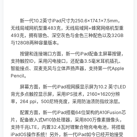
新一代10.2英寸iPad尺寸为250.6×174.1×7.5mm，
无线局域网机型重483克，无线局域网+蜂窝网络机型重
493克，拥有银色、深空灰色与金色三种配色以及32GB
与128GB两种容量版本。
按键和连接端口方面，新一代iPad配备主屏幕按键，
支持触控ID，采用闪电接口，还配备3.5毫米耳机插孔、
智能接点、双麦克风与立体声扬声器，支持第一代Apple
Pencil。
屏幕方面，新一代iPad视网膜显示屏为10.2 英寸LED
背光多点触控显示屏，采用IPS技术，2160×1620分辨
率，264 ppi，500尼特亮度，采用防油渍防指纹涂层。
配置方面，新一代iPad搭载64位架构的A10Fusion芯
片，配备嵌入式M10协处理器，采用800万像素摄像头，
支持千兆LTE，内置32.4瓦时锂聚合物充电电池，将搭载
iPadOS操作系统！另外，新一代iPad如今已经开始接受