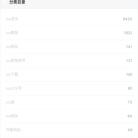
分类目录
Ios资讯
6430
ios教程
1922
ios网站
141
ios限免软件
121
ios下载
100
ios公众号
85
ios源
73
ios相关
64
作废网站
49