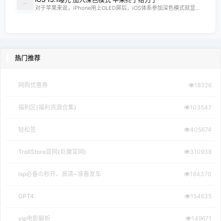
对于苹果来说，iPhone用上OLED屏后，iOS体系参加深色模式就显...
热门推荐
网购优惠券
18326
福利区(福利资源合集)
103547
轻松签
405674
TrollStore官网(巨魔官网)
310938
lsp必备の秒开、高清~准备发车
184370
GPT4
154635
vip电影解析
149671