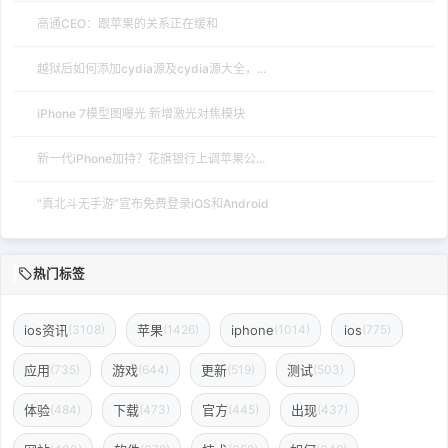
高通CEO：跟苹果的关系正在缓和
越狱后如何添加cydia源及cydia源大全，...
iPhone 7模型图曝光 新增激光对焦模块
新一代iPhone加持？花旗银行上调苹果公...
“真北斗无手游”宣布免费登录iOS和Android
热门标签
ios资讯
苹果
iphone
ios
(3108)
(1426)
(1014)
(775)
应用
游戏
更新
测试
(735)
(644)
(519)
(503)
体验
下载
官方
出现
(484)
(473)
(445)
(437)