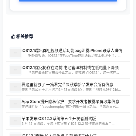
相关推荐
iOS12.1曝出群组视频通话功能bug泄露iPhone联系人详情
据外媒报道，iOS12.1在FaceTime群组通话功效上处理不当，...
iOS12.1优化仍存在隐忧 电池管理机制或在低电量下降频
苹果在最新的宣布会停止之后，便推送了iOS12.1，这一次在...
看这里就够了 一篇看完苹果秋季新品发布会所有信息
美国苹果公司于北京时光9月13日清晨1点，美国当地时光9月12日...
App Store提升隐私保护：要求开发者披露录屏收集信息
在详细介绍了“sessionreplay”技巧的相干细节之后，苹果近日已...
苹果发布iOS 12.2系统第五个开发者测试版
3 月 12 日清晨，苹果正式宣布了 iOS 12.2 操作体系的第五个...
iOS 13.1曝光 加入深色模式 苹果终于给力了